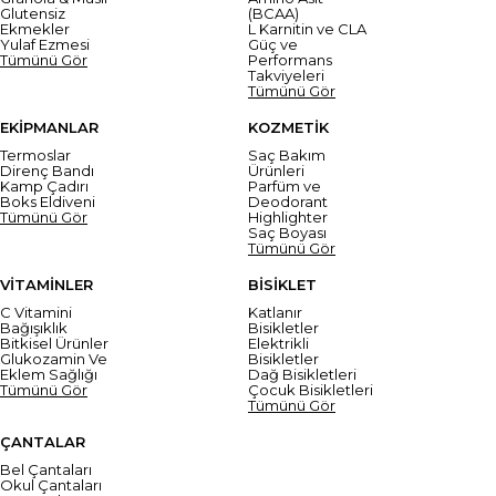
Glutensiz
(BCAA)
Ekmekler
L Karnitin ve CLA
Yulaf Ezmesi
Güç ve
Tümünü Gör
Performans
Takviyeleri
Tümünü Gör
EKİPMANLAR
KOZMETİK
Termoslar
Saç Bakım
Direnç Bandı
Ürünleri
Kamp Çadırı
Parfüm ve
Boks Eldiveni
Deodorant
Tümünü Gör
Highlighter
Saç Boyası
Tümünü Gör
VİTAMİNLER
BİSİKLET
C Vitamini
Katlanır
Bağışıklık
Bisikletler
Bitkisel Ürünler
Elektrikli
Glukozamin Ve
Bisikletler
Eklem Sağlığı
Dağ Bisikletleri
Tümünü Gör
Çocuk Bisikletleri
Tümünü Gör
ÇANTALAR
Bel Çantaları
Okul Çantaları