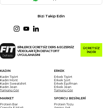
Bizi Takip Edin
BİNLERCE ÜCRETSİZ DERS & EGZERSİZ
ÜCRETSİZ
VİDEOLARI İÇİN DEFACTOFIT
İNDİR
UYGULAMASINI
KADIN
ERKEK
Kadın Tişört
Erkek Tişört
Kadın Mont
Erkek Şort
Kadın Sweatshirt
Erkek Eşofman
Kadın Jean
Erkek Jean
Tümünü Gör
Tümünü Gör
MARKET
SPORCU BESİNLERİ
Protein Bar
Protein Tozu
Granola & Müsli
Amino Asit