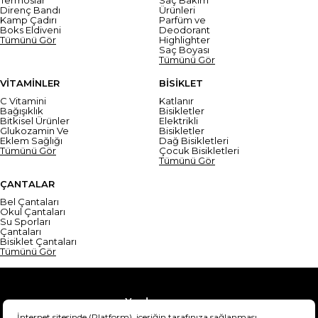
Direnç Bandı
Ürünleri
Kamp Çadırı
Parfüm ve
Boks Eldiveni
Deodorant
Tümünü Gör
Highlighter
Saç Boyası
Tümünü Gör
VİTAMİNLER
BİSİKLET
C Vitamini
Katlanır
Bağışıklık
Bisikletler
Bitkisel Ürünler
Elektrikli
Glukozamin Ve
Bisikletler
Eklem Sağlığı
Dağ Bisikletleri
Tümünü Gör
Çocuk Bisikletleri
Tümünü Gör
ÇANTALAR
Bel Çantaları
Okul Çantaları
Su Sporları
Çantaları
Bisiklet Çantaları
Tümünü Gör
Yardım