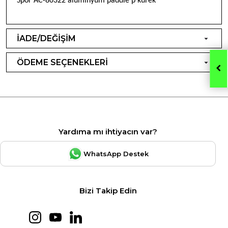
Spor AC-80322 alüminyum paddle p kürek
İADE/DEĞİŞİM
ÖDEME SEÇENEKLERİ
Yardıma mı ihtiyacın var?
WhatsApp Destek
Bizi Takip Edin