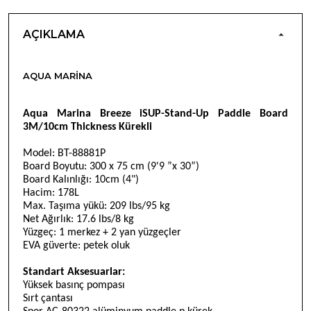
AÇIKLAMA
AQUA MARINA
Aqua Marina Breeze iSUP-Stand-Up Paddle Board
3M/10cm Thickness Kürekli
Model: BT-88881P
Board Boyutu: 300 x 75 cm (9'9
”x 30”)
Board Kal
ınlığı: 10cm (4")
Hacim: 178L
Max. Taşıma yükü: 209 lbs/95 kg
Net Ağırlık: 17.6 lbs/8 kg
Yüzgeç: 1 merkez + 2 yan yüzgeçler
EVA güverte: petek oluk
Standart Aksesuarlar:
Yüksek basınç pompası
Sırt çantası