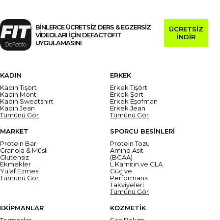
BİNLERCE ÜCRETSİZ DERS & EGZERSİZ
ÜCRETSİZ
VİDEOLARI İÇİN DEFACTOFIT
İNDİR
UYGULAMASINI
KADIN
ERKEK
Kadın Tişört
Erkek Tişört
Kadın Mont
Erkek Şort
Kadın Sweatshirt
Erkek Eşofman
Kadın Jean
Erkek Jean
Tümünü Gör
Tümünü Gör
MARKET
SPORCU BESİNLERİ
Protein Bar
Protein Tozu
Granola & Müsli
Amino Asit
Glutensiz
(BCAA)
Ekmekler
L Karnitin ve CLA
Yulaf Ezmesi
Güç ve
Tümünü Gör
Performans
Takviyeleri
Tümünü Gör
EKİPMANLAR
KOZMETİK
Termoslar
Saç Bakım