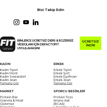
Bizi Takip Edin
BİNLERCE ÜCRETSİZ DERS & EGZERSİZ
ÜCRETSİZ
VİDEOLARI İÇİN DEFACTOFIT
İNDİR
UYGULAMASINI
KADIN
ERKEK
Kadın Tişört
Erkek Tişört
Kadın Mont
Erkek Şort
Kadın Sweatshirt
Erkek Eşofman
Kadın Jean
Erkek Jean
Tümünü Gör
Tümünü Gör
MARKET
SPORCU BESİNLERİ
Protein Bar
Protein Tozu
Granola & Müsli
Amino Asit
Glutensiz
(BCAA)
Ekmekler
L Karnitin ve CLA