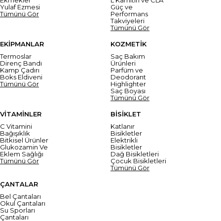
Yulaf Ezmesi
Güç ve
Tümünü Gör
Performans
Takviyeleri
Tümünü Gör
EKİPMANLAR
KOZMETİK
Termoslar
Saç Bakım
Direnç Bandı
Ürünleri
Kamp Çadırı
Parfüm ve
Boks Eldiveni
Deodorant
Tümünü Gör
Highlighter
Saç Boyası
Tümünü Gör
VİTAMİNLER
BİSİKLET
C Vitamini
Katlanır
Bağışıklık
Bisikletler
Bitkisel Ürünler
Elektrikli
Glukozamin Ve
Bisikletler
Eklem Sağlığı
Dağ Bisikletleri
Tümünü Gör
Çocuk Bisikletleri
Tümünü Gör
ÇANTALAR
Bel Çantaları
Okul Çantaları
Su Sporları
Çantaları