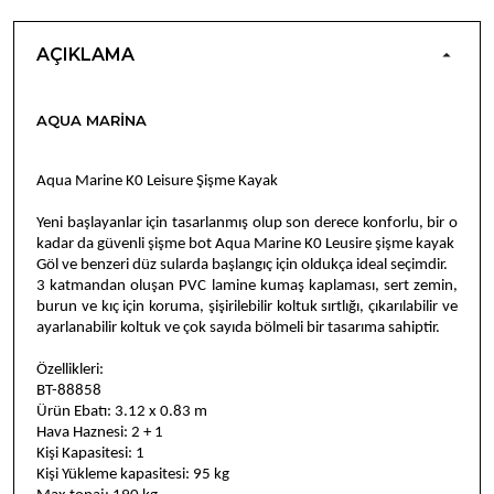
AÇIKLAMA
AQUA MARINA
Aqua Marine K0 Leisure Şişme Kayak
Yeni başlayanlar için tasarlanmış olup son derece konforlu, bir o
kadar da güvenli şişme bot Aqua Marine K0 Leusire şişme kayak
Göl ve benzeri düz sularda başlangıç için oldukça ideal seçimdir.
3 katmandan oluşan PVC lamine kumaş kaplaması, sert zemin,
burun ve kıç için koruma, şişirilebilir koltuk sırtlığı, çıkarılabilir ve
ayarlanabilir koltuk ve çok sayıda bölmeli bir tasarıma sahiptir.
Özellikleri:
BT-88858
Ürün Ebatı: 3.12 x 0.83 m
Hava Haznesi: 2 + 1
Kişi Kapasitesi: 1
Kişi Yükleme kapasitesi: 95 kg