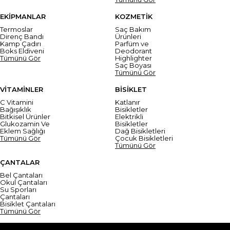
EKİPMANLAR
KOZMETİK
Termoslar
Saç Bakım
Direnç Bandı
Ürünleri
Kamp Çadırı
Parfüm ve
Boks Eldiveni
Deodorant
Tümünü Gör
Highlighter
Saç Boyası
Tümünü Gör
VİTAMİNLER
BİSİKLET
C Vitamini
Katlanır
Bağışıklık
Bisikletler
Bitkisel Ürünler
Elektrikli
Glukozamin Ve
Bisikletler
Eklem Sağlığı
Dağ Bisikletleri
Tümünü Gör
Çocuk Bisikletleri
Tümünü Gör
ÇANTALAR
Bel Çantaları
Okul Çantaları
Su Sporları
Çantaları
Bisiklet Çantaları
Tümünü Gör