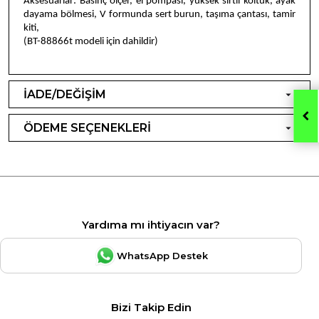
Aksesuarlar: Basınç ölçer, el pompası, yüksek sırtlı koltuk, ayak
dayama bölmesi, V formunda sert burun, taşıma çantası, tamir
kiti,
(BT-88866t modeli için dahildir)
İADE/DEĞİŞİM
ÖDEME SEÇENEKLERİ
Yardıma mı ihtiyacın var?
WhatsApp Destek
Bizi Takip Edin