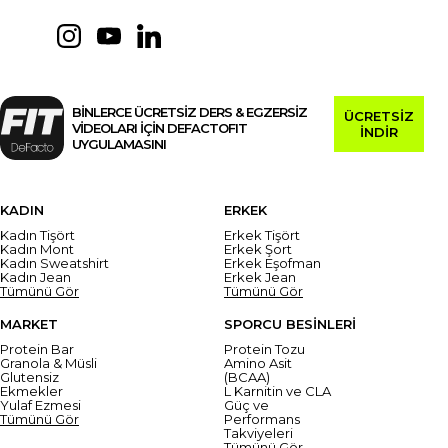
BİNLERCE ÜCRETSİZ DERS & EGZERSİZ
ÜCRETSİZ
VİDEOLARI İÇİN DEFACTOFIT
İNDİR
UYGULAMASINI
KADIN
ERKEK
Kadın Tişört
Erkek Tişört
Kadın Mont
Erkek Şort
Kadın Sweatshirt
Erkek Eşofman
Kadın Jean
Erkek Jean
Tümünü Gör
Tümünü Gör
MARKET
SPORCU BESİNLERİ
Protein Bar
Protein Tozu
Granola & Müsli
Amino Asit
Glutensiz
(BCAA)
Ekmekler
L Karnitin ve CLA
Yulaf Ezmesi
Güç ve
Tümünü Gör
Performans
Takviyeleri
Tümünü Gör