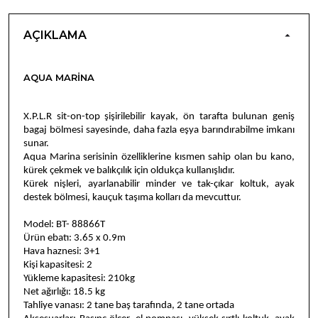
AÇIKLAMA
AQUA MARINA
X.P.L.R sit-on-top şişirilebilir kayak, ön tarafta bulunan geniş
bagaj bölmesi sayesinde, daha fazla eşya barındırabilme imkanı
sunar.
Aqua Marina serisinin özelliklerine kısmen sahip olan bu kano,
kürek çekmek ve balıkçılık için oldukça kullanışlıdır.
Kürek nişleri, ayarlanabilir minder ve tak-çıkar koltuk, ayak
destek bölmesi, kauçuk taşıma kolları da mevcuttur.
Model: BT- 88866T
Ürün ebatı: 3.65 x 0.9m
Hava haznesi: 3+1
Kişi kapasitesi: 2
Yükleme kapasitesi: 210kg
Net ağırlığı: 18.5 kg
Tahliye vanası: 2 tane baş tarafında, 2 tane ortada