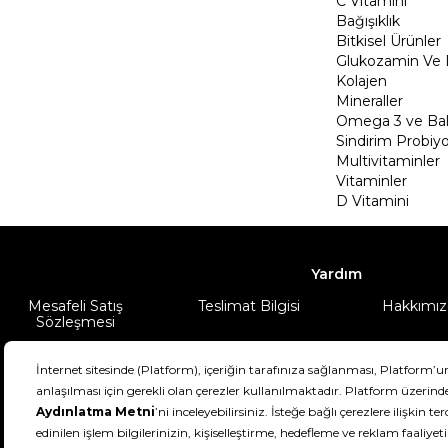
C Vitamini
Bağışıklık
Bitkisel Ürünler
Glukozamin Ve 
Kolajen
Mineraller
Omega 3 ve Balı
Sindirim Probiyo
Multivitaminler
Vitaminler
D Vitamini
Yardım
Mesafeli Satış
Teslimat Bilgisi
Hakkımız
Sözleşmesi
Şartlar & Koşullar
Ürünüm