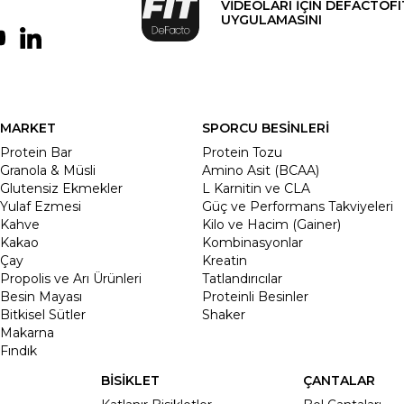
VİDEOLARI İÇİN DEFACTOFI
UYGULAMASINI
MARKET
SPORCU BESİNLERİ
Protein Bar
Protein Tozu
Granola & Müsli
Amino Asit (BCAA)
Glutensiz Ekmekler
L Karnitin ve CLA
Yulaf Ezmesi
Güç ve Performans Takviyeleri
Kahve
Kilo ve Hacim (Gainer)
Kakao
Kombinasyonlar
Çay
Kreatin
Propolis ve Arı Ürünleri
Tatlandırıcılar
Besin Mayası
Proteinli Besinler
Bitkisel Sütler
Shaker
Makarna
Fındık
BİSİKLET
ÇANTALAR