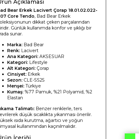
Ürün Açıklaması
ad Bear Erkek Lacivert Çorap 18.01.02.022-
07 Core Tendo
, Bad Bear Erkek
oleksiyonunun dikkat çeken parçalarından
iridir. Günlük kullanımda konfor ve şıklığı bir
rada sunar.
Marka:
Bad Bear
Renk:
Lacivert
Ana Kategori:
AKSESUAR
Kategori:
Lifestyle
Alt Kategori:
Çorap
Cinsiyet:
Erkek
Sezon:
CLE-SS25
Menşei:
Türkiye
Kumaş:
%77 Pamuk, %21 Polyamid, %2
Elastan
ıkama Talimatı:
Benzer renklerle, ters
evrilerek düşük sıcaklıkta yıkanması önerilir.
üksek ısıda kurutma, ağartıcı ve yoğun
imyasal kullanımından kaçınılmalıdır.
rün İçeriği