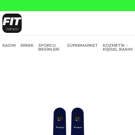
Yapı Kredi ve Garanti Bankasın
KADIN
ERKEK
SPORCU
SÜPERMARKET
KOZMETIK -
BESINLERI
KIŞISEL BAKIM