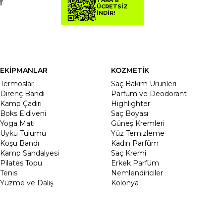
TARA &
T
ÜCRETSİZ
İNDİR!
EKİPMANLAR
KOZMETİK
Termoslar
Saç Bakım Ürünleri
Direnç Bandı
Parfüm ve Deodorant
Kamp Çadırı
Highlighter
Boks Eldiveni
Saç Boyası
Yoga Matı
Güneş Kremleri
Uyku Tulumu
Yüz Temizleme
Koşu Bandı
Kadın Parfüm
Kamp Sandalyesi
Saç Kremi
Pilates Topu
Erkek Parfüm
Tenis
Nemlendiriciler
Yüzme ve Dalış
Kolonya