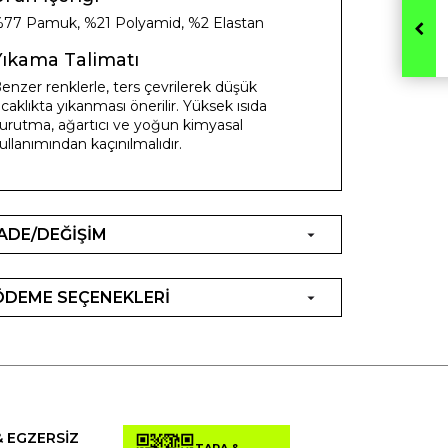
77 Pamuk, %21 Polyamid, %2 Elastan
Yıkama Talimatı
enzer renklerle, ters çevrilerek düşük
ıcaklıkta yıkanması önerilir. Yüksek ısıda
urutma, ağartıcı ve yoğun kimyasal
ullanımından kaçınılmalıdır.
İADE/DEĞİŞİM
ÖDEME SEÇENEKLERİ
& EGZERSİZ