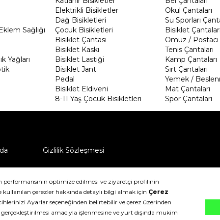
Katlanır Bisikletler
Bel Çantaları
Elektrikli Bisikletler
Okul Çantaları
Dağ Bisikletleri
Su Sporları Çanta
Eklem Sağlığı
Çocuk Bisikletleri
Bisiklet Çantalar
Bisiklet Çantası
Omuz / Postacı 
Bisiklet Kaskı
Tenis Çantaları
k Yağları
Bisiklet Lastiği
Kamp Çantaları
tik
Bisiklet Jant
Sırt Çantaları
Pedal
Yemek / Beslen
Bisiklet Eldiveni
Mat Çantaları
8-11 Yaş Çocuk Bisikletleri
Spor Çantaları
da
Gizlilik Sözleşmesi
ü nasıl iade edebilirim?