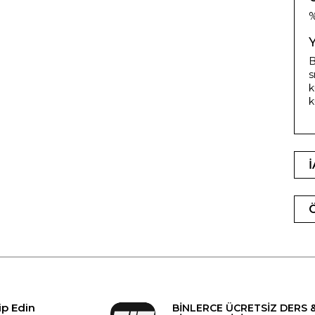
%
B
s
k
k
ip Edin
BİNLERCE ÜCRETSİZ DERS 