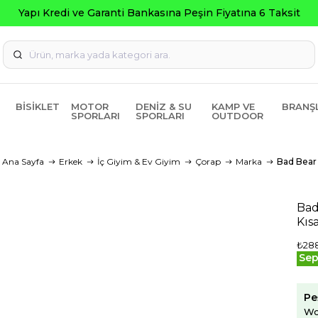
a Peşin Fiyatına 6 Taksit
BISIKLET
MOTOR
DENIZ & SU
KAMP VE
BRANŞ
SPORLARI
SPORLARI
OUTDOOR
Ana Sayfa
Erkek
İç Giyim & Ev Giyim
Çorap
Marka
Bad Bear
Bad
Kıs
₺288
Sep
Pe
Wo