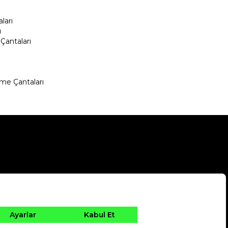
ları
ı
Çantaları
me Çantaları