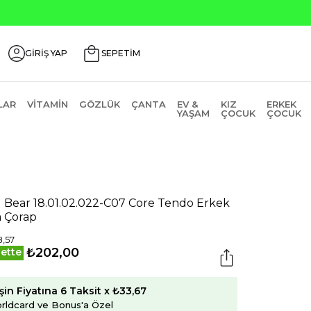
GİRİŞ YAP
SEPETİM
LAR
VITAMIN
GÖZLÜK
ÇANTA
EV &
KIZ
ERKEK
YAŞAM
ÇOCUK
ÇOCUK
 Bear 18.01.02.022-C07 Core Tendo Erkek
a Çorap
,57
₺202,00
ette
şin Fiyatına 6 Taksit x ₺33,67
rldcard ve Bonus'a Özel