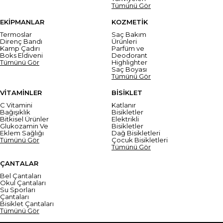
Tümünü Gör
EKİPMANLAR
KOZMETİK
Termoslar
Saç Bakım
Direnç Bandı
Ürünleri
Kamp Çadırı
Parfüm ve
Boks Eldiveni
Deodorant
Tümünü Gör
Highlighter
Saç Boyası
Tümünü Gör
VİTAMİNLER
BİSİKLET
C Vitamini
Katlanır
Bağışıklık
Bisikletler
Bitkisel Ürünler
Elektrikli
Glukozamin Ve
Bisikletler
Eklem Sağlığı
Dağ Bisikletleri
Tümünü Gör
Çocuk Bisikletleri
Tümünü Gör
ÇANTALAR
Bel Çantaları
Okul Çantaları
Su Sporları
Çantaları
Bisiklet Çantaları
Tümünü Gör