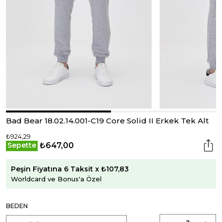
Bad Bear 18.02.14.001-C19 Core Solid II Erkek Tek Alt
₺924,29
₺647,00
Sepette
Peşin Fiyatına 6 Taksit x ₺107,83
Worldcard ve Bonus'a Özel
BEDEN