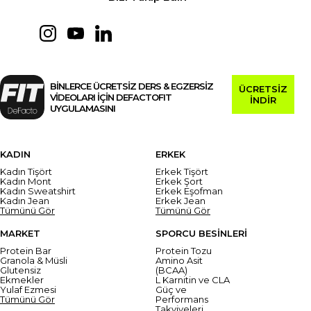
BİNLERCE ÜCRETSİZ DERS & EGZERSİZ
ÜCRETSİZ
VİDEOLARI İÇİN DEFACTOFIT
İNDİR
UYGULAMASINI
KADIN
ERKEK
Kadın Tişört
Erkek Tişört
Kadın Mont
Erkek Şort
Kadın Sweatshirt
Erkek Eşofman
Kadın Jean
Erkek Jean
Tümünü Gör
Tümünü Gör
MARKET
SPORCU BESİNLERİ
Protein Bar
Protein Tozu
Granola & Müsli
Amino Asit
Glutensiz
(BCAA)
Ekmekler
L Karnitin ve CLA
Yulaf Ezmesi
Güç ve
Tümünü Gör
Performans
Takviyeleri