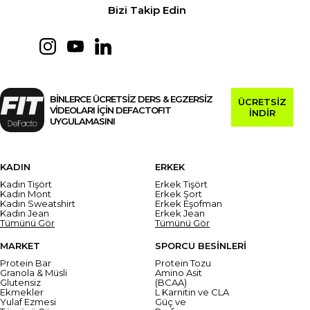
Bizi Takip Edin
BİNLERCE ÜCRETSİZ DERS & EGZERSİZ
ÜCRETSİZ
VİDEOLARI İÇİN DEFACTOFIT
İNDİR
UYGULAMASINI
KADIN
ERKEK
Kadın Tişört
Erkek Tişört
Kadın Mont
Erkek Şort
Kadın Sweatshirt
Erkek Eşofman
Kadın Jean
Erkek Jean
Tümünü Gör
Tümünü Gör
MARKET
SPORCU BESİNLERİ
Protein Bar
Protein Tozu
Granola & Müsli
Amino Asit
Glutensiz
(BCAA)
Ekmekler
L Karnitin ve CLA
Yulaf Ezmesi
Güç ve