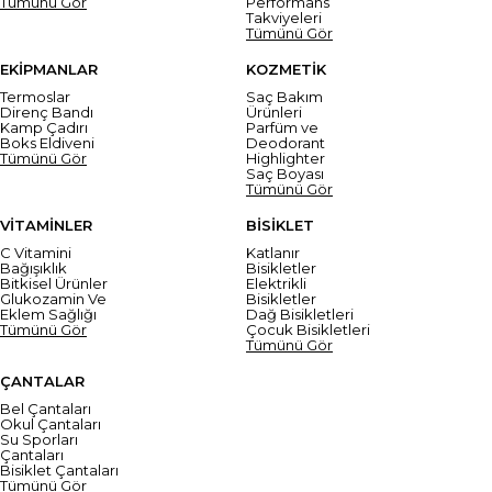
Tümünü Gör
Performans
Takviyeleri
Tümünü Gör
EKİPMANLAR
KOZMETİK
Termoslar
Saç Bakım
Direnç Bandı
Ürünleri
Kamp Çadırı
Parfüm ve
Boks Eldiveni
Deodorant
Tümünü Gör
Highlighter
Saç Boyası
Tümünü Gör
VİTAMİNLER
BİSİKLET
C Vitamini
Katlanır
Bağışıklık
Bisikletler
Bitkisel Ürünler
Elektrikli
Glukozamin Ve
Bisikletler
Eklem Sağlığı
Dağ Bisikletleri
Tümünü Gör
Çocuk Bisikletleri
Tümünü Gör
ÇANTALAR
Bel Çantaları
Okul Çantaları
Su Sporları
Çantaları
Bisiklet Çantaları
Tümünü Gör