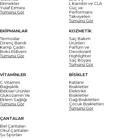
Ekmekler
L Karnitin ve CLA
Yulaf Ezmesi
Güç ve
Tümünü Gör
Performans
Takviyeleri
Tümünü Gör
EKİPMANLAR
KOZMETİK
Termoslar
Saç Bakım
Direnç Bandı
Ürünleri
Kamp Çadırı
Parfüm ve
Boks Eldiveni
Deodorant
Tümünü Gör
Highlighter
Saç Boyası
Tümünü Gör
VİTAMİNLER
BİSİKLET
C Vitamini
Katlanır
Bağışıklık
Bisikletler
Bitkisel Ürünler
Elektrikli
Glukozamin Ve
Bisikletler
Eklem Sağlığı
Dağ Bisikletleri
Tümünü Gör
Çocuk Bisikletleri
Tümünü Gör
ÇANTALAR
Bel Çantaları
Okul Çantaları
Su Sporları