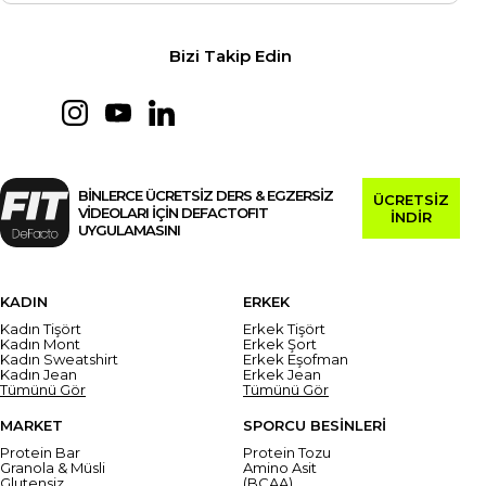
Bizi Takip Edin
BİNLERCE ÜCRETSİZ DERS & EGZERSİZ
ÜCRETSİZ
VİDEOLARI İÇİN DEFACTOFIT
İNDİR
UYGULAMASINI
KADIN
ERKEK
Kadın Tişört
Erkek Tişört
Kadın Mont
Erkek Şort
Kadın Sweatshirt
Erkek Eşofman
Kadın Jean
Erkek Jean
Tümünü Gör
Tümünü Gör
MARKET
SPORCU BESİNLERİ
Protein Bar
Protein Tozu
Granola & Müsli
Amino Asit
Glutensiz
(BCAA)