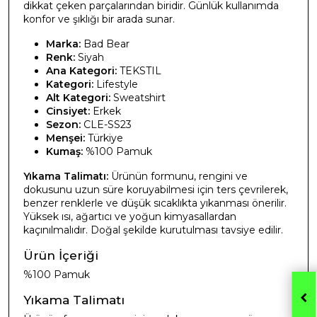
dikkat çeken parçalarından biridir. Günlük kullanımda
konfor ve şıklığı bir arada sunar.
Marka:
Bad Bear
Renk:
Siyah
Ana Kategori:
TEKSTIL
Kategori:
Lifestyle
Alt Kategori:
Sweatshirt
Cinsiyet:
Erkek
Sezon:
CLE-SS23
Menşei:
Türkiye
Kumaş:
%100 Pamuk
Yıkama Talimatı:
Ürünün formunu, rengini ve
dokusunu uzun süre koruyabilmesi için ters çevrilerek,
benzer renklerle ve düşük sıcaklıkta yıkanması önerilir.
Yüksek ısı, ağartıcı ve yoğun kimyasallardan
kaçınılmalıdır. Doğal şekilde kurutulması tavsiye edilir.
Ürün İçeriği
%100 Pamuk
Yıkama Talimatı