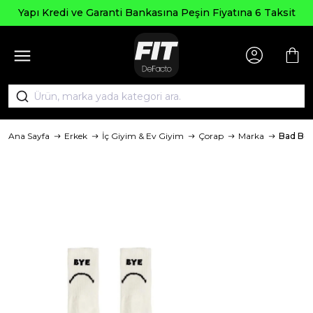
Seçili Ü
e Garanti Bankasına Peşin Fiyatına 6 Taksit
Ana Sayfa
Erkek
İç Giyim & Ev Giyim
Çorap
Marka
Bad Bea