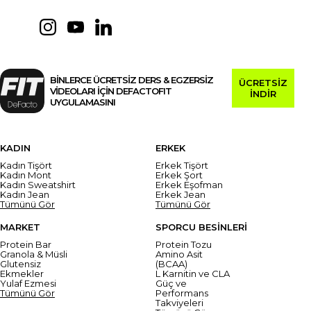
BİNLERCE ÜCRETSİZ DERS & EGZERSİZ
ÜCRETSİZ
VİDEOLARI İÇİN DEFACTOFIT
İNDİR
UYGULAMASINI
KADIN
ERKEK
Kadın Tişört
Erkek Tişört
Kadın Mont
Erkek Şort
Kadın Sweatshirt
Erkek Eşofman
Kadın Jean
Erkek Jean
Tümünü Gör
Tümünü Gör
MARKET
SPORCU BESİNLERİ
Protein Bar
Protein Tozu
Granola & Müsli
Amino Asit
Glutensiz
(BCAA)
Ekmekler
L Karnitin ve CLA
Yulaf Ezmesi
Güç ve
Tümünü Gör
Performans
Takviyeleri