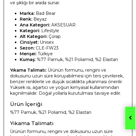
ve şıklığı bir arada sunar.
Marka:
Bad Bear
Renk:
Beyaz
Ana Kategori:
AKSESUAR
Kategori:
Lifestyle
Alt Kategori:
Çorap
Cinsiyet:
Unisex
Sezon:
CLE-FW23
Menşei:
Türkiye
Kumaş:
%77 Pamuk, %21 Poliamid, %2 Elastan
Yıkama Talimatı:
Ürünün formunu, rengini ve
dokusunu uzun süre koruyabilmesi için ters çevrilerek,
benzer renklerle ve düşük sıcaklıkta yıkanması önerilir.
Yüksek ısı, ağartıcı ve yoğun kimyasal kullanımından
kaçınılmalıdır. Doğal yollarla kurutulması tavsiye edilir.
Ürün İçeriği
%77 Pamuk, %21 Poliamid, %2 Elastan
Yıkama Talimatı
Ürünün formunu, rengini ve dokusunu uzun süre