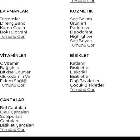
Tümünü Gör
EKİPMANLAR
KOZMETİK
Termoslar
Saç Bakım
Direnç Bandı
Ürünleri
Kamp Çadırı
Parfüm ve
Boks Eldiveni
Deodorant
Tümünü Gör
Highlighter
Saç Boyası
Tümünü Gör
VİTAMİNLER
BİSİKLET
C Vitamini
Katlanır
Bağışıklık
Bisikletler
Bitkisel Ürünler
Elektrikli
Glukozamin Ve
Bisikletler
Eklem Sağlığı
Dağ Bisikletleri
Tümünü Gör
Çocuk Bisikletleri
Tümünü Gör
ÇANTALAR
Bel Çantaları
Okul Çantaları
Su Sporları
Çantaları
Bisiklet Çantaları
Tümünü Gör