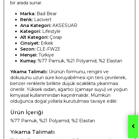
bir arada sunar.
Marka:
Bad Bear
Renk:
Lacivert
Ana Kategori:
AKSESUAR
Kategori:
Lifestyle
Alt Kategori:
Çorap
Cinsiyet:
Erkek
Sezon:
CLE-FW23
Menşei:
Türkiye
Kumaş:
%77 Pamuk, %21 Polyamid, %2 Elastan
Yıkama Talimatı:
Ürünün formunu, rengini ve
dokusunu uzun süre koruyabilmesi için ters çevrilerek,
benzer renklerle birlikte düşük sıcaklıkta yıkanması
önerilir. Yüksek ısıdan, ağartıcı (çamaşır suyu) ve yoğun
kimyasal kullanımından kaçınılmalıdır. Mümkün
olduğunca doğal yollarla kurutulması tavsiye edilir.
Ürün İçeriği
%77 Pamuk, %21 Polyamid, %2 Elastan
Yıkama Talimatı