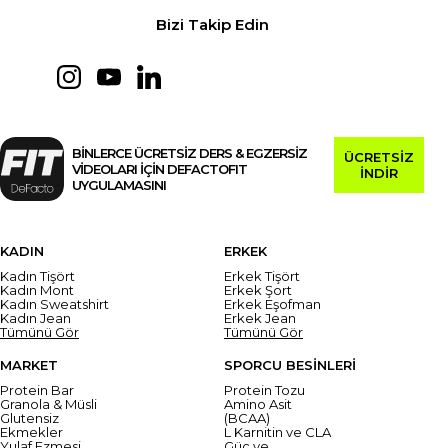
Bizi Takip Edin
BİNLERCE ÜCRETSİZ DERS & EGZERSİZ
ÜCRETSİZ
VİDEOLARI İÇİN DEFACTOFIT
İNDİR
UYGULAMASINI
KADIN
ERKEK
Kadın Tişört
Erkek Tişört
Kadın Mont
Erkek Şort
Kadın Sweatshirt
Erkek Eşofman
Kadın Jean
Erkek Jean
Tümünü Gör
Tümünü Gör
MARKET
SPORCU BESİNLERİ
Protein Bar
Protein Tozu
Granola & Müsli
Amino Asit
Glutensiz
(BCAA)
Ekmekler
L Karnitin ve CLA
Yulaf Ezmesi
Güç ve