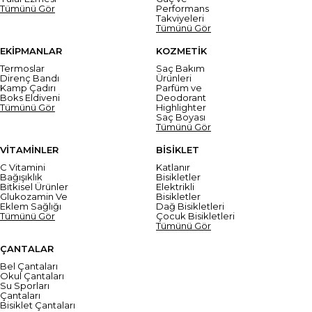
Tümünü Gör
Performans
Takviyeleri
Tümünü Gör
EKİPMANLAR
KOZMETİK
Termoslar
Saç Bakım
Direnç Bandı
Ürünleri
Kamp Çadırı
Parfüm ve
Boks Eldiveni
Deodorant
Tümünü Gör
Highlighter
Saç Boyası
Tümünü Gör
VİTAMİNLER
BİSİKLET
C Vitamini
Katlanır
Bağışıklık
Bisikletler
Bitkisel Ürünler
Elektrikli
Glukozamin Ve
Bisikletler
Eklem Sağlığı
Dağ Bisikletleri
Tümünü Gör
Çocuk Bisikletleri
Tümünü Gör
ÇANTALAR
Bel Çantaları
Okul Çantaları
Su Sporları
Çantaları
Bisiklet Çantaları