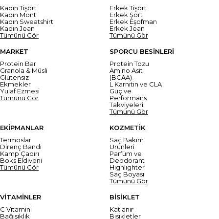
Kadın Tişört
Erkek Tişört
Kadın Mont
Erkek Şort
Kadın Sweatshirt
Erkek Eşofman
Kadın Jean
Erkek Jean
Tümünü Gör
Tümünü Gör
MARKET
SPORCU BESİNLERİ
Protein Bar
Protein Tozu
Granola & Müsli
Amino Asit
Glutensiz
(BCAA)
Ekmekler
L Karnitin ve CLA
Yulaf Ezmesi
Güç ve
Tümünü Gör
Performans
Takviyeleri
Tümünü Gör
EKİPMANLAR
KOZMETİK
Termoslar
Saç Bakım
Direnç Bandı
Ürünleri
Kamp Çadırı
Parfüm ve
Boks Eldiveni
Deodorant
Tümünü Gör
Highlighter
Saç Boyası
Tümünü Gör
VİTAMİNLER
BİSİKLET
C Vitamini
Katlanır
Bağışıklık
Bisikletler