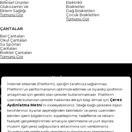
Bitkisel Ürünler
Elektrikli
Glukozamin Ve
Bisikletler
Eklem Sağlığı
Dağ Bisikletleri
Tümünü Gör
Çocuk Bisikletleri
Tümünü Gör
ÇANTALAR
Bel Çantaları
Okul Çantaları
Su Sporları
Çantaları
Bisiklet Çantaları
Tümünü Gör
Yardım
Mesafeli Satış Sözleşmesi
Teslimat Bilgisi
Gizlilik Sözleşmesi
Şartlar & Koşullar
Ürünümü nasıl iade
Hakkımızda
edebilirim?