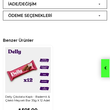
İADE/DEĞİŞİM
ÖDEME SEÇENEKLERİ
Benzer Ürünler
Delly Çikolata Kaplı - Bademli &
Çilekli Meyveli Bar 35g X 12 Adet
₺505,00