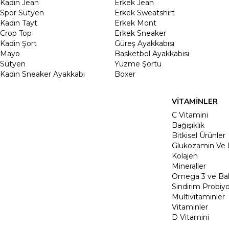
Kadın Jean
Erkek Jean
Spor Sütyen
Erkek Sweatshirt
Kadın Tayt
Erkek Mont
Crop Top
Erkek Sneaker
Kadin Şort
Güreş Ayakkabısı
Mayo
Basketbol Ayakkabısı
Sütyen
Yüzme Şortu
Kadın Sneaker Ayakkabı
Boxer
VİTAMİNLER
C Vitamini
Bağışıklık
Bitkisel Ürünler
Glukozamin Ve 
Kolajen
Mineraller
Omega 3 ve Balı
Sindirim Probiyo
Multivitaminler
Vitaminler
D Vitamini