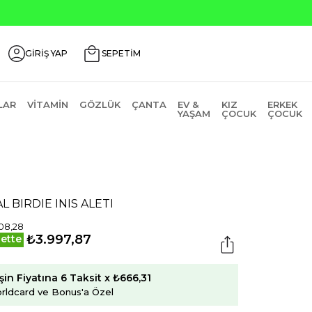
Seçili Ürünlerde ₺2
GİRİŞ YAP
SEPETİM
LAR
VITAMIN
GÖZLÜK
ÇANTA
EV &
KIZ
ERKEK
YAŞAM
ÇOCUK
ÇOCUK
L BIRDIE INIS ALETI
08,28
₺3.997,87
ette
şin Fiyatına 6 Taksit x ₺666,31
rldcard ve Bonus'a Özel