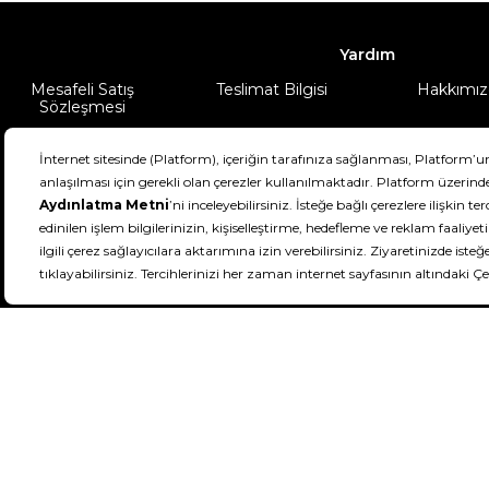
Yardım
Mesafeli Satış
Teslimat Bilgisi
Hakkımız
Sözleşmesi
Şartlar & Koşullar
Ürünüm
DeFactoFIT ©️ 2022-2026. Tüm hakları sa
11