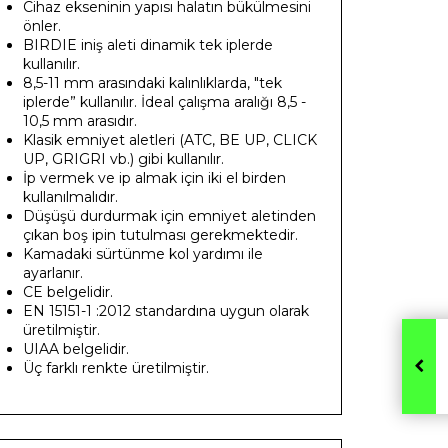
Cihaz ekseninin yapısı halatın bükülmesini
önler.
BIRDIE iniş aleti dinamik tek iplerde
kullanılır.
8,5-11 mm arasındaki kalınlıklarda, "tek
iplerde” kullanılır. İdeal çalışma aralığı 8,5 -
10,5 mm arasıdır.
Klasik emniyet aletleri (ATC, BE UP, CLICK
UP, GRIGRI vb.) gibi kullanılır.
İp vermek ve ip almak için iki el birden
kullanılmalıdır.
Düşüşü durdurmak için emniyet aletinden
çıkan boş ipin tutulması gerekmektedir.
Kamadaki sürtünme kol yardımı ile
ayarlanır.
CE belgelidir.
EN 15151-1 :2012 standardına uygun olarak
üretilmiştir.
UIAA belgelidir.
Üç farklı renkte üretilmiştir.