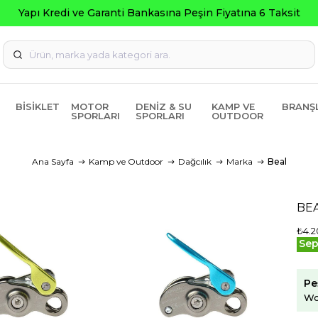
BISIKLET
MOTOR
DENIZ & SU
KAMP VE
BRANŞ
SPORLARI
SPORLARI
OUTDOOR
Ana Sayfa
Kamp ve Outdoor
Dağcılık
Marka
Beal
BEA
₺4.2
Sep
Pe
Wo