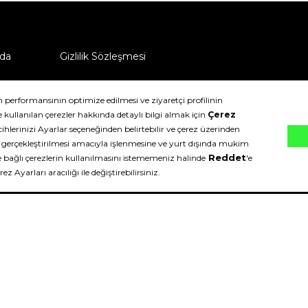
da
Gizlilik Sözleşmesi
ü nasıl iade edebilirim?
klıdır.