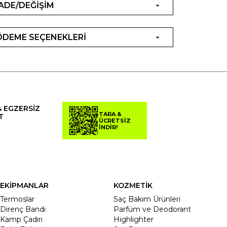
İADE/DEĞİŞİM
ÖDEME SEÇENEKLERİ
& EGZERSİZ
TARA &
T
ÜCRETSİZ
İNDİR!
EKİPMANLAR
KOZMETİK
Termoslar
Saç Bakım Ürünleri
Direnç Bandı
Parfüm ve Deodorant
Kamp Çadırı
Highlighter