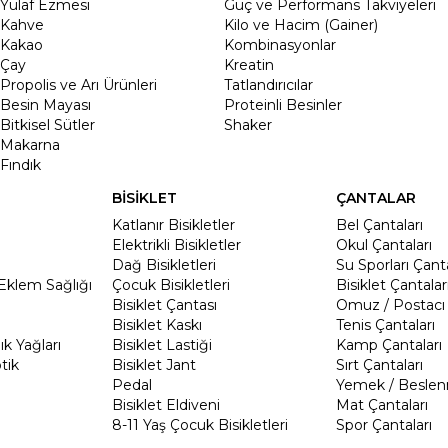
Yulaf Ezmesi
Güç ve Performans Takviyeleri
Kahve
Kilo ve Hacim (Gainer)
Kakao
Kombinasyonlar
Çay
Kreatin
Propolis ve Arı Ürünleri
Tatlandırıcılar
Besin Mayası
Proteinli Besinler
Bitkisel Sütler
Shaker
Makarna
Fındık
BİSİKLET
ÇANTALAR
Katlanır Bisikletler
Bel Çantaları
Elektrikli Bisikletler
Okul Çantaları
Dağ Bisikletleri
Su Sporları Çanta
Eklem Sağlığı
Çocuk Bisikletleri
Bisiklet Çantalar
Bisiklet Çantası
Omuz / Postacı 
Bisiklet Kaskı
Tenis Çantaları
k Yağları
Bisiklet Lastiği
Kamp Çantaları
tik
Bisiklet Jant
Sırt Çantaları
Pedal
Yemek / Beslen
Bisiklet Eldiveni
Mat Çantaları
8-11 Yaş Çocuk Bisikletleri
Spor Çantaları