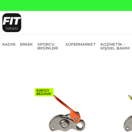
anti Bankasına Peşin Fiyatına 6 Taksit
KADIN
ERKEK
SPORCU
SÜPERMARKET
KOZMETIK -
BESINLERI
KIŞISEL BAKIM
KARGO
BEDAVA!