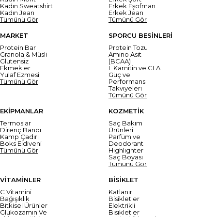
Kadın Sweatshirt
Erkek Eşofman
Kadın Jean
Erkek Jean
Tümünü Gör
Tümünü Gör
MARKET
SPORCU BESİNLERİ
Protein Bar
Protein Tozu
Granola & Müsli
Amino Asit
Glutensiz
(BCAA)
Ekmekler
L Karnitin ve CLA
Yulaf Ezmesi
Güç ve
Tümünü Gör
Performans
Takviyeleri
Tümünü Gör
EKİPMANLAR
KOZMETİK
Termoslar
Saç Bakım
Direnç Bandı
Ürünleri
Kamp Çadırı
Parfüm ve
Boks Eldiveni
Deodorant
Tümünü Gör
Highlighter
Saç Boyası
Tümünü Gör
VİTAMİNLER
BİSİKLET
C Vitamini
Katlanır
Bağışıklık
Bisikletler
Bitkisel Ürünler
Elektrikli
Glukozamin Ve
Bisikletler