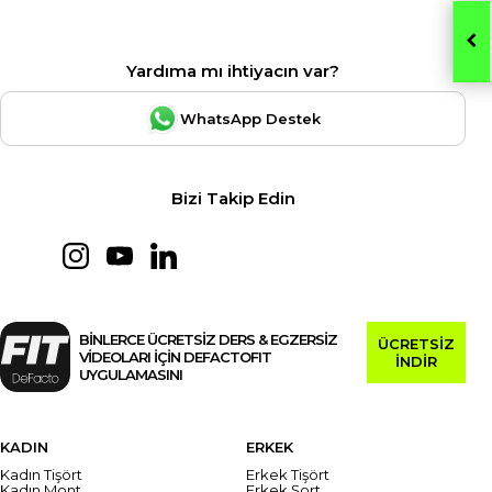
Yardıma mı ihtiyacın var?
WhatsApp Destek
Bizi Takip Edin
BİNLERCE ÜCRETSİZ DERS & EGZERSİZ
ÜCRETSİZ
VİDEOLARI İÇİN DEFACTOFIT
İNDİR
UYGULAMASINI
KADIN
ERKEK
Kadın Tişört
Erkek Tişört
Kadın Mont
Erkek Şort