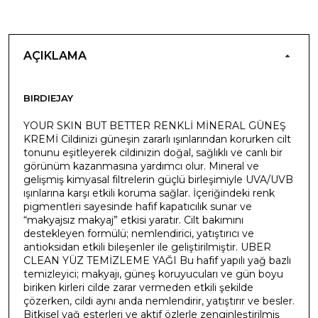
AÇIKLAMA
BIRDIEJAY
YOUR SKIN BUT BETTER RENKLİ MİNERAL GÜNEŞ
KREMİ Cildinizi güneşin zararlı ışınlarından korurken cilt
tonunu eşitleyerek cildinizin doğal, sağlıklı ve canlı bir
görünüm kazanmasına yardımcı olur. Mineral ve
gelişmiş kimyasal filtrelerin güçlü birleşimiyle UVA/UVB
ışınlarına karşı etkili koruma sağlar. İçeriğindeki renk
pigmentleri sayesinde hafif kapatıcılık sunar ve
“makyajsız makyaj” etkisi yaratır. Cilt bakımını
destekleyen formülü; nemlendirici, yatıştırıcı ve
antioksidan etkili bileşenler ile geliştirilmiştir. UBER
CLEAN YÜZ TEMİZLEME YAĞI Bu hafif yapılı yağ bazlı
temizleyici; makyajı, güneş koruyucuları ve gün boyu
biriken kirleri cilde zarar vermeden etkili şekilde
çözerken, cildi aynı anda nemlendirir, yatıştırır ve besler.
Bitkisel yağ esterleri ve aktif özlerle zenginleştirilmiş