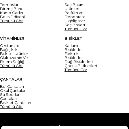
Termoslar
Saç Bakım
Direnç Bandı
Ürünleri
Kamp Çadırı
Parfüm ve
Boks Eldiveni
Deodorant
Tümünü Gör
Highlighter
Saç Boyası
Tümünü Gör
VİTAMİNLER
BİSİKLET
C Vitamini
Katlanır
Bağışıklık
Bisikletler
Bitkisel Ürünler
Elektrikli
Glukozamin Ve
Bisikletler
Eklem Sağlığı
Dağ Bisikletleri
Tümünü Gör
Çocuk Bisikletleri
Tümünü Gör
ÇANTALAR
Bel Çantaları
Okul Çantaları
Su Sporları
Çantaları
Bisiklet Çantaları
Tümünü Gör
Yardım