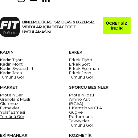
BİNLERCE ÜCRETSİZ DERS & EGZERSİZ
ÜCRETSİZ
VİDEOLARI İÇİN DEFACTOFIT
İNDİR
UYGULAMASINI
KADIN
ERKEK
Kadın Tişört
Erkek Tişört
Kadın Mont
Erkek Şort
Kadın Sweatshirt
Erkek Eşofman
Kadın Jean
Erkek Jean
Tümünü Gör
Tümünü Gör
MARKET
SPORCU BESİNLERİ
Protein Bar
Protein Tozu
Granola & Müsli
Amino Asit
Glutensiz
(BCAA)
Ekmekler
L Karnitin ve CLA
Yulaf Ezmesi
Güç ve
Tümünü Gör
Performans
Takviyeleri
Tümünü Gör
EKİPMANLAR
KOZMETİK