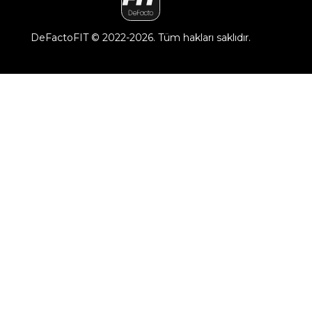
DeFactoFIT ©️ 2022-2026. Tüm hakları saklıdır.
21
SEÇİNİZ