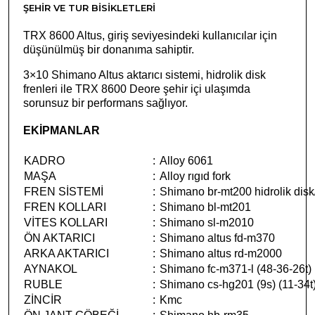
ŞEHIR VE TUR BISIKLETLERI
TRX 8600 Altus, giriş seviyesindeki kullanıcılar için
düşünülmüş bir donanıma sahiptir.
3×10 Shimano Altus aktarıcı sistemi, hidrolik disk
frenleri ile TRX 8600 Deore şehir içi ulaşımda
sorunsuz bir performans sağlıyor.
EKİPMANLAR
KADRO
:
Alloy 6061
MAŞA
:
Alloy rıgıd fork
FREN SİSTEMİ
:
Shimano br-mt200 hidrolik disk
FREN KOLLARI
:
Shimano bl-mt201
VİTES KOLLARI
:
Shimano sl-m2010
ÖN AKTARICI
:
Shimano altus fd-m370
ARKA AKTARICI
:
Shimano altus rd-m2000
AYNAKOL
:
Shimano fc-m371-l (48-36-26t)
RUBLE
:
Shimano cs-hg201 (9s) (11-34t
ZİNCİR
:
Kmc