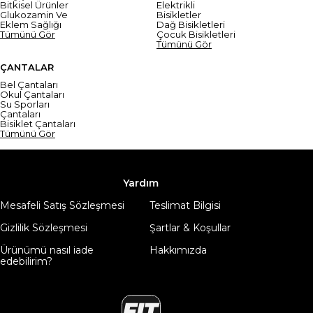
Bitkisel Ürünler
Elektrikli
Glukozamin Ve
Bisikletler
Eklem Sağlığı
Dağ Bisikletleri
Tümünü Gör
Çocuk Bisikletleri
Tümünü Gör
ÇANTALAR
Bel Çantaları
Okul Çantaları
Su Sporları
Çantaları
Bisiklet Çantaları
Tümünü Gör
Yardım
Mesafeli Satış Sözleşmesi
Teslimat Bilgisi
Gizlilik Sözleşmesi
Şartlar & Koşullar
Ürünümü nasıl iade
Hakkımızda
edebilirim?