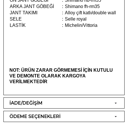
ÖN JANT GÖBEĞİ
:
Shimano hb-rm35
ARKA JANT GÖBEĞİ
:
Shimano fh-rm35
JANT TAKIMI
:
Alloy çift katlı/double wall
SELE
:
Selle royal
LASTİK
:
Michelin/Vittoria
NOT: ÜRÜN ZARAR GÖRMEMESİ İÇİN KUTULU
VE DEMONTE OLARAK KARGOYA
VERİLMEKTEDİR
İADE/DEĞİŞİM
ÖDEME SEÇENEKLERİ