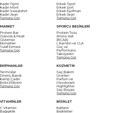
Kadın Tişört
Erkek Tişört
Kadın Mont
Erkek Şort
Kadın Sweatshirt
Erkek Eşofman
Kadın Jean
Erkek Jean
Tümünü Gör
Tümünü Gör
MARKET
SPORCU BESİNLERİ
Protein Bar
Protein Tozu
Granola & Müsli
Amino Asit
Glutensiz
(BCAA)
Ekmekler
L Karnitin ve CLA
Yulaf Ezmesi
Güç ve
Tümünü Gör
Performans
Takviyeleri
Tümünü Gör
EKİPMANLAR
KOZMETİK
Termoslar
Saç Bakım
Direnç Bandı
Ürünleri
Kamp Çadırı
Parfüm ve
Boks Eldiveni
Deodorant
Tümünü Gör
Highlighter
Saç Boyası
Tümünü Gör
VİTAMİNLER
BİSİKLET
C Vitamini
Katlanır
Bağışıklık
Bisikletler