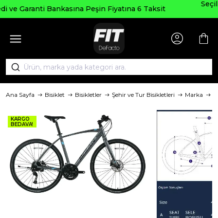
Seçili Ürünlerde ₺2000 Üzeri ₺200 İndiri
a 6 Taksit
AGUSTOS200
Ana Sayfa
Bisiklet
Bisikletler
Şehir ve Tur Bisikletleri
Marka
B
KARGO
BEDAVA!