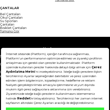
ÇANTALAR
Bel Çantaları
Okul Çantaları
Su Sporları
Çantaları
Bisiklet Çantaları
Tümünü Gör
Yardım
Mesafeli Satış Sözleşmesi
Teslimat Bilgisi
Gizlilik Sözleşmesi
Şartlar & Koşullar
Ürünümü nasıl iade
Hakkımızda
edebilirim?
DeFactoFIT ©️ 2022-2026. Tüm hakları saklıdır.