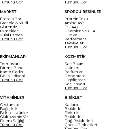
Tümünü Gör
Tümünü Gör
MARKET
SPORCU BESİNLERİ
Protein Bar
Protein Tozu
Granola & Müsli
Amino Asit
Glutensiz
(BCAA)
Ekmekler
L Karnitin ve CLA
Yulaf Ezmesi
Güç ve
Tümünü Gör
Performans
Takviyeleri
Tümünü Gör
EKİPMANLAR
KOZMETİK
Termoslar
Saç Bakım
Direnç Bandı
Ürünleri
Kamp Çadırı
Parfüm ve
Boks Eldiveni
Deodorant
Tümünü Gör
Highlighter
Saç Boyası
Tümünü Gör
VİTAMİNLER
BİSİKLET
C Vitamini
Katlanır
Bağışıklık
Bisikletler
Bitkisel Ürünler
Elektrikli
Glukozamin Ve
Bisikletler
Eklem Sağlığı
Dağ Bisikletleri
Tümünü Gör
Çocuk Bisikletleri
Tümünü Gör