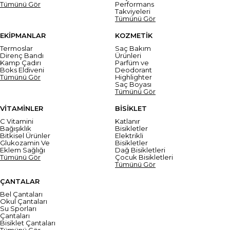
Tümünü Gör
Performans
Takviyeleri
Tümünü Gör
EKİPMANLAR
KOZMETİK
Termoslar
Saç Bakım
Direnç Bandı
Ürünleri
Kamp Çadırı
Parfüm ve
Boks Eldiveni
Deodorant
Tümünü Gör
Highlighter
Saç Boyası
Tümünü Gör
VİTAMİNLER
BİSİKLET
C Vitamini
Katlanır
Bağışıklık
Bisikletler
Bitkisel Ürünler
Elektrikli
Glukozamin Ve
Bisikletler
Eklem Sağlığı
Dağ Bisikletleri
Tümünü Gör
Çocuk Bisikletleri
Tümünü Gör
ÇANTALAR
Bel Çantaları
Okul Çantaları
Su Sporları
Çantaları
Bisiklet Çantaları