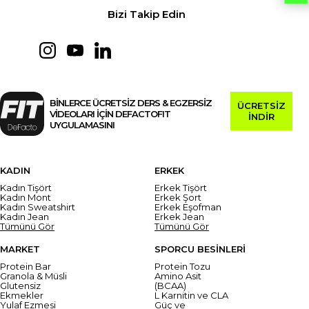
Bizi Takip Edin
BİNLERCE ÜCRETSİZ DERS & EGZERSİZ
ÜCRETSİZ
VİDEOLARI İÇİN DEFACTOFIT
İNDİR
UYGULAMASINI
KADIN
ERKEK
Kadın Tişört
Erkek Tişört
Kadın Mont
Erkek Şort
Kadın Sweatshirt
Erkek Eşofman
Kadın Jean
Erkek Jean
Tümünü Gör
Tümünü Gör
MARKET
SPORCU BESİNLERİ
Protein Bar
Protein Tozu
Granola & Müsli
Amino Asit
Glutensiz
(BCAA)
Ekmekler
L Karnitin ve CLA
Yulaf Ezmesi
Güç ve