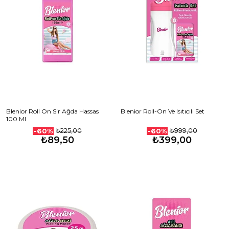
Blenior Roll On Sir Ağda Hassas
Blenior Roll-On Ve Isıtıcılı Set
100 Ml
₺225,00
₺999,00
-60%
-60%
₺89,50
₺399,00