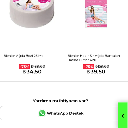
Blenior Ağda Bezi 25 Mt
Blenior Hazır Sir Ağda Bantaları
Hassas Ciltler 41'li
₺139,00
₺159,00
-75%
-75%
₺34,50
₺39,50
Yardıma mı ihtiyacın var?
WhatsApp Destek