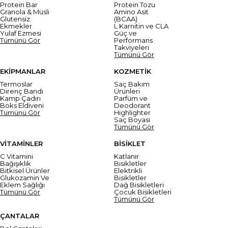
Protein Bar
Protein Tozu
Granola & Müsli
Amino Asit
Glutensiz
(BCAA)
Ekmekler
L Karnitin ve CLA
Yulaf Ezmesi
Güç ve
Tümünü Gör
Performans
Takviyeleri
Tümünü Gör
EKİPMANLAR
KOZMETİK
Termoslar
Saç Bakım
Direnç Bandı
Ürünleri
Kamp Çadırı
Parfüm ve
Boks Eldiveni
Deodorant
Tümünü Gör
Highlighter
Saç Boyası
Tümünü Gör
VİTAMİNLER
BİSİKLET
C Vitamini
Katlanır
Bağışıklık
Bisikletler
Bitkisel Ürünler
Elektrikli
Glukozamin Ve
Bisikletler
Eklem Sağlığı
Dağ Bisikletleri
Tümünü Gör
Çocuk Bisikletleri
Tümünü Gör
ÇANTALAR