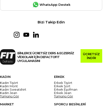
WhatsApp Destek
Bizi Takip Edin
BİNLERCE ÜCRETSİZ DERS & EGZERSİZ
ÜCRETSİZ
VİDEOLARI İÇİN DEFACTOFIT
İNDİR
UYGULAMASINI
KADIN
ERKEK
Kadın Tişört
Erkek Tişört
Kadın Mont
Erkek Şort
Kadın Sweatshirt
Erkek Eşofman
Kadın Jean
Erkek Jean
Tümünü Gör
Tümünü Gör
MARKET
SPORCU BESİNLERİ