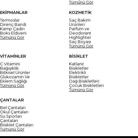
Tümünü Gör
EKİPMANLAR
KOZMETİK
Termoslar
Saç Bakım
Direnç Bandı
Ürünleri
Kamp Çadırı
Parfüm ve
Boks Eldiveni
Deodorant
Tümünü Gör
Highlighter
Saç Boyası
Tümünü Gör
VİTAMİNLER
BİSİKLET
C Vitamini
Katlanır
Bağışıklık
Bisikletler
Bitkisel Ürünler
Elektrikli
Glukozamin Ve
Bisikletler
Eklem Sağlığı
Dağ Bisikletleri
Tümünü Gör
Çocuk Bisikletleri
Tümünü Gör
ÇANTALAR
Bel Çantaları
Okul Çantaları
Su Sporları
Çantaları
Bisiklet Çantaları
Tümünü Gör