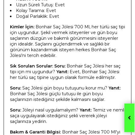
Uzun Süreli Tutuş: Evet
Kolay Tarama: Evet
Doğal Parlaklık: Evet
Kimler İçin:
Bonhair Saç Jölesi 700 Ml, her türlü saç tipi
için uygundur. Şekil vermek isteyenler ve gün boyu
saçlarının düzgün ve bakımlı görünmesini isteyenler
için idealdir. Saçlarını güçlendirmek ve sağlıklı bir
görünüm kazandırmak isteyen herkes Bonhair Saç
Jölesi'ni tercih edebilir.
Sık Sorulan Sorular:
Soru:
Bonhair Saç Jölesi her saç
tipi için mi uygundur?
Yanıt:
Evet, Bonhair Saç Jölesi
her türlü saç tipine uygun olarak formüle edilmiştir.
Soru:
Saç Jölesi gün boyu tutuşunu korur mu?
Yanıt:
Bonhair Saç Jölesi güçlü tutuşu ile gün boyu
saçlarınızın istediğiniz şekilde kalmasını sağlar.
Soru:
Jöleyi nasıl uygulamalıyım?
Yanıt:
Temiz ve nemli
saça uygulayarak istediğiniz şekli vererek jöleyi
saçlarınıza yedirin.
Bakım & Garanti Bilgisi:
Bonhair Saç Jölesi 700 Ml'yi