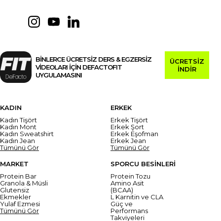
BİNLERCE ÜCRETSİZ DERS & EGZERSİZ
ÜCRETSİZ
VİDEOLARI İÇİN DEFACTOFIT
İNDİR
UYGULAMASINI
KADIN
ERKEK
Kadın Tişört
Erkek Tişört
Kadın Mont
Erkek Şort
Kadın Sweatshirt
Erkek Eşofman
Kadın Jean
Erkek Jean
Tümünü Gör
Tümünü Gör
MARKET
SPORCU BESİNLERİ
Protein Bar
Protein Tozu
Granola & Müsli
Amino Asit
Glutensiz
(BCAA)
Ekmekler
L Karnitin ve CLA
Yulaf Ezmesi
Güç ve
Tümünü Gör
Performans
Takviyeleri