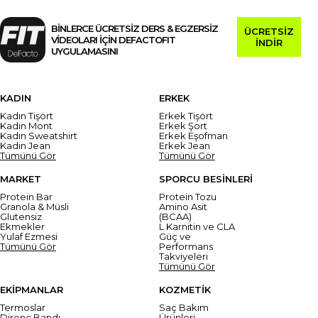
BİNLERCE ÜCRETSİZ DERS & EGZERSİZ
ÜCRETSİZ
VİDEOLARI İÇİN DEFACTOFIT
İNDİR
UYGULAMASINI
KADIN
ERKEK
Kadın Tişört
Erkek Tişört
Kadın Mont
Erkek Şort
Kadın Sweatshirt
Erkek Eşofman
Kadın Jean
Erkek Jean
Tümünü Gör
Tümünü Gör
MARKET
SPORCU BESİNLERİ
Protein Bar
Protein Tozu
Granola & Müsli
Amino Asit
Glutensiz
(BCAA)
Ekmekler
L Karnitin ve CLA
Yulaf Ezmesi
Güç ve
Tümünü Gör
Performans
Takviyeleri
Tümünü Gör
EKİPMANLAR
KOZMETİK
Termoslar
Saç Bakım
Direnç Bandı
Ürünleri