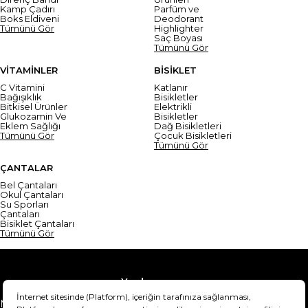
Kamp Çadırı
Parfüm ve
Boks Eldiveni
Deodorant
Tümünü Gör
Highlighter
Saç Boyası
Tümünü Gör
VİTAMİNLER
BİSİKLET
C Vitamini
Katlanır
Bağışıklık
Bisikletler
Bitkisel Ürünler
Elektrikli
Glukozamin Ve
Bisikletler
Eklem Sağlığı
Dağ Bisikletleri
Tümünü Gör
Çocuk Bisikletleri
Tümünü Gör
ÇANTALAR
Bel Çantaları
Okul Çantaları
Su Sporları
Çantaları
Bisiklet Çantaları
Tümünü Gör
Yardım
Mesafeli Satış Sözleşmesi
Teslimat Bilgisi