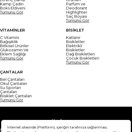
Kamp Çadırı
Parfüm ve
Boks Eldiveni
Deodorant
Tümünü Gör
Highlighter
Saç Boyası
Tümünü Gör
VİTAMİNLER
BİSİKLET
C Vitamini
Katlanır
Bağışıklık
Bisikletler
Bitkisel Ürünler
Elektrikli
Glukozamin Ve
Bisikletler
Eklem Sağlığı
Dağ Bisikletleri
Tümünü Gör
Çocuk Bisikletleri
Tümünü Gör
ÇANTALAR
Bel Çantaları
Okul Çantaları
Su Sporları
Çantaları
Bisiklet Çantaları
Tümünü Gör
Yardım
Mesafeli Satış Sözleşmesi
Teslimat Bilgisi