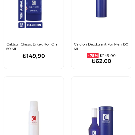
Caldion Classic Erkek Roll On
Caldion Deodorant For Men 150
50 Ml
Ml
₺149,90
₺249,00
-75%
₺62,00