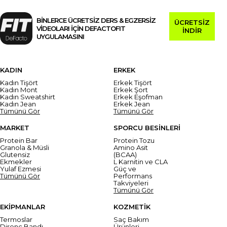
BİNLERCE ÜCRETSİZ DERS & EGZERSİZ
ÜCRETSİZ
VİDEOLARI İÇİN DEFACTOFIT
İNDİR
UYGULAMASINI
KADIN
ERKEK
Kadın Tişört
Erkek Tişört
Kadın Mont
Erkek Şort
Kadın Sweatshirt
Erkek Eşofman
Kadın Jean
Erkek Jean
Tümünü Gör
Tümünü Gör
MARKET
SPORCU BESİNLERİ
Protein Bar
Protein Tozu
Granola & Müsli
Amino Asit
Glutensiz
(BCAA)
Ekmekler
L Karnitin ve CLA
Yulaf Ezmesi
Güç ve
Tümünü Gör
Performans
Takviyeleri
Tümünü Gör
EKİPMANLAR
KOZMETİK
Termoslar
Saç Bakım
Direnç Bandı
Ürünleri