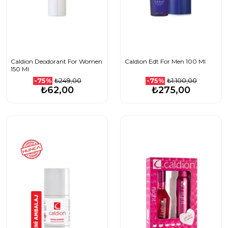
Caldion Deodorant For Women
Caldion Edt For Men 100 Ml
150 Ml
₺249,00
₺1.100,00
-75%
-75%
₺62,00
₺275,00