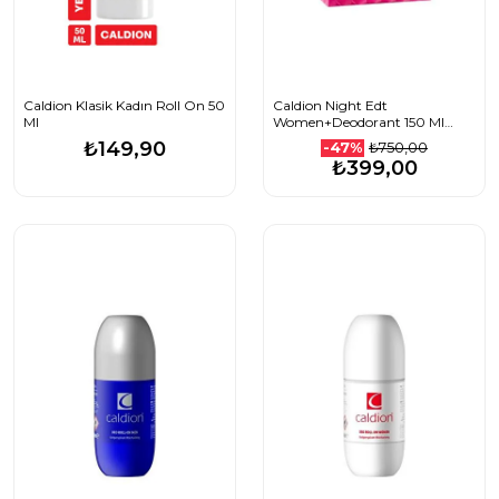
Caldion Klasik Kadın Roll On 50
Caldion Night Edt
Ml
Women+Deodorant 150 Ml
Hediye
₺149,90
₺750,00
-47%
₺399,00