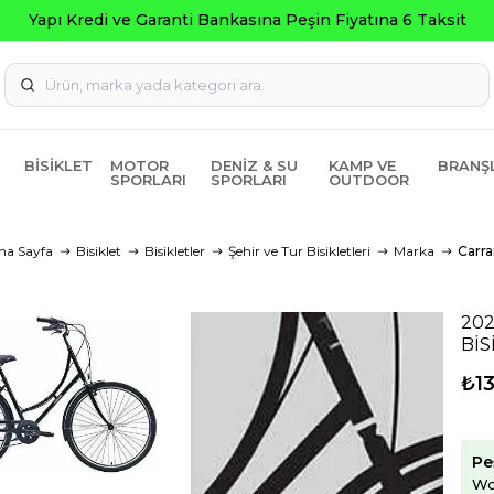
BISIKLET
MOTOR
DENIZ & SU
KAMP VE
BRANŞ
SPORLARI
SPORLARI
OUTDOOR
na Sayfa
Bisiklet
Bisikletler
Şehir ve Tur Bisikletleri
Marka
Carra
20
BİS
₺13
Pe
Wo