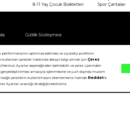
8-11 Yaş Çocuk Bisikletleri
Spor Çantaları
da
Gizlilik Sözleşmesi
ü nasıl iade edebilirim?
klıdır.