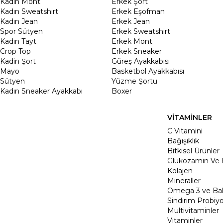
Kadın Mont
Erkek Şort
Kadın Sweatshirt
Erkek Eşofman
Kadın Jean
Erkek Jean
Spor Sütyen
Erkek Sweatshirt
Kadın Tayt
Erkek Mont
Crop Top
Erkek Sneaker
Kadin Şort
Güreş Ayakkabısı
Mayo
Basketbol Ayakkabısı
Sütyen
Yüzme Şortu
Kadın Sneaker Ayakkabı
Boxer
VİTAMİNLER
C Vitamini
Bağışıklık
Bitkisel Ürünler
Glukozamin Ve 
Kolajen
Mineraller
Omega 3 ve Balı
Sindirim Probiyo
Multivitaminler
Vitaminler