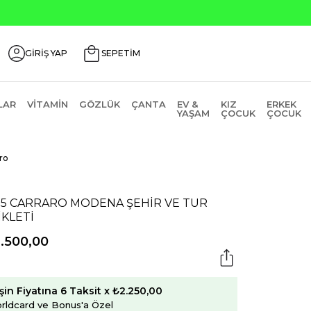
GİRİŞ YAP
SEPETİM
LAR
VITAMIN
GÖZLÜK
ÇANTA
EV &
KIZ
ERKEK
YAŞAM
ÇOCUK
ÇOCUK
ro
25 CARRARO MODENA ŞEHİR VE TUR
İKLETİ
.500,00
şin Fiyatına 6 Taksit x ₺2.250,00
rldcard ve Bonus'a Özel