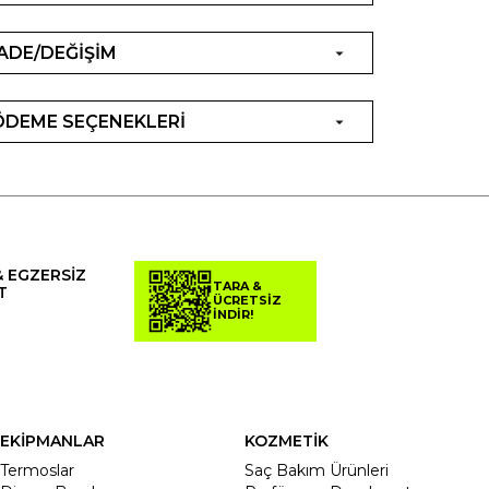
İADE/DEĞİŞİM
ÖDEME SEÇENEKLERİ
& EGZERSİZ
TARA &
T
ÜCRETSİZ
İNDİR!
EKİPMANLAR
KOZMETİK
Termoslar
Saç Bakım Ürünleri