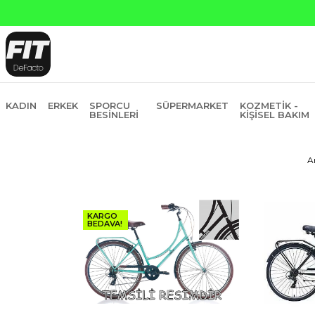
Yapı Kredi ve Garanti Bankasına Peşin Fiyatına 6 Taksit
KADIN
ERKEK
SPORCU
SÜPERMARKET
KOZMETIK -
BESINLERI
KIŞISEL BAKIM
A
KARGO
BEDAVA!