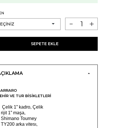
EN
SEPETE EKLE
AÇIKLAMA
CARRARO
EHIR VE TUR BISIKLETLERI
Çelik 1” kadro, Çelik
rijit 1” maşa,
Shimano Tourney
TY200 arka vitesı,