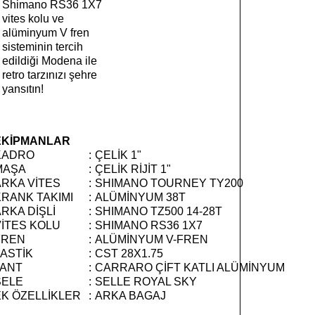
Shimano RS36 1X7
vites kolu ve
alüminyum V fren
sisteminin tercih
edildiği Modena ile
retro tarzınızı şehre
yansıtın!
EKİPMANLAR
KADRO
:
ÇELİK 1"
MAŞA
:
ÇELİK RİJİT 1"
ARKA VİTES
:
SHIMANO TOURNEY TY200
KRANK TAKIMI
:
ALÜMİNYUM 38T
RKA DİŞLİ
:
SHIMANO TZ500 14-28T
VİTES KOLU
:
SHIMANO RS36 1X7
FREN
:
ALÜMİNYUM V-FREN
LASTİK
:
CST 28X1.75
JANT
:
CARRARO ÇİFT KATLI ALÜMİNYUM
SELE
:
SELLE ROYAL SKY
EK ÖZELLİKLER
:
ARKA BAGAJ