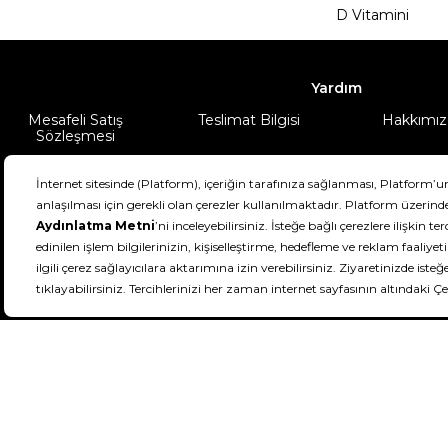
D Vitamini
Yardım
Mesafeli Satış
Teslimat Bilgisi
Hakkımız
Sözleşmesi
Şartlar & Koşullar
Ürünüm
DeFactoFIT ©️ 2022-2026. Tüm hakları sa
11
SEÇİNİZ