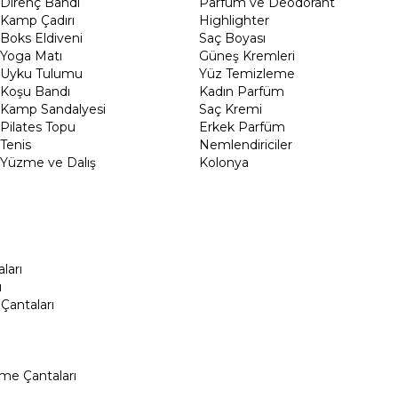
Direnç Bandı
Parfüm ve Deodorant
Kamp Çadırı
Highlighter
Boks Eldiveni
Saç Boyası
Yoga Matı
Güneş Kremleri
Uyku Tulumu
Yüz Temizleme
Koşu Bandı
Kadın Parfüm
Kamp Sandalyesi
Saç Kremi
Pilates Topu
Erkek Parfüm
Tenis
Nemlendiriciler
Yüzme ve Dalış
Kolonya
ları
ı
Çantaları
me Çantaları