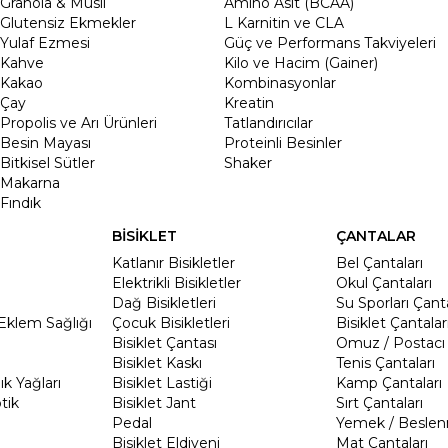
Granola & Müsli
Amino Asit (BCAA)
Glutensiz Ekmekler
L Karnitin ve CLA
Yulaf Ezmesi
Güç ve Performans Takviyeleri
Kahve
Kilo ve Hacim (Gainer)
Kakao
Kombinasyonlar
Çay
Kreatin
Propolis ve Arı Ürünleri
Tatlandırıcılar
Besin Mayası
Proteinli Besinler
Bitkisel Sütler
Shaker
Makarna
Fındık
BİSİKLET
ÇANTALAR
Katlanır Bisikletler
Bel Çantaları
Elektrikli Bisikletler
Okul Çantaları
Dağ Bisikletleri
Su Sporları Çanta
Eklem Sağlığı
Çocuk Bisikletleri
Bisiklet Çantalar
Bisiklet Çantası
Omuz / Postacı 
Bisiklet Kaskı
Tenis Çantaları
k Yağları
Bisiklet Lastiği
Kamp Çantaları
tik
Bisiklet Jant
Sırt Çantaları
Pedal
Yemek / Beslen
Bisiklet Eldiveni
Mat Çantaları