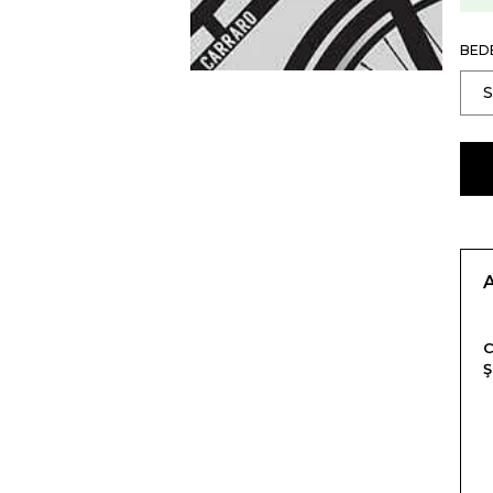
BED
Ş