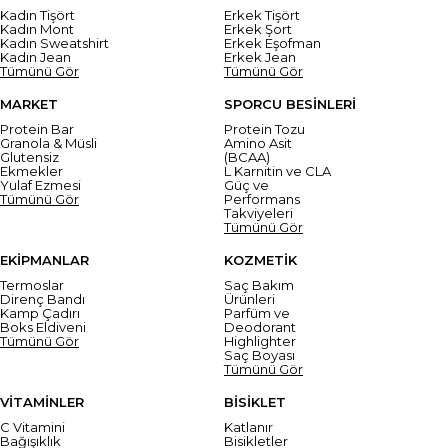
Kadın Tişört
Erkek Tişört
Kadın Mont
Erkek Şort
Kadın Sweatshirt
Erkek Eşofman
Kadın Jean
Erkek Jean
Tümünü Gör
Tümünü Gör
MARKET
SPORCU BESİNLERİ
Protein Bar
Protein Tozu
Granola & Müsli
Amino Asit
Glutensiz
(BCAA)
Ekmekler
L Karnitin ve CLA
Yulaf Ezmesi
Güç ve
Tümünü Gör
Performans
Takviyeleri
Tümünü Gör
EKİPMANLAR
KOZMETİK
Termoslar
Saç Bakım
Direnç Bandı
Ürünleri
Kamp Çadırı
Parfüm ve
Boks Eldiveni
Deodorant
Tümünü Gör
Highlighter
Saç Boyası
Tümünü Gör
VİTAMİNLER
BİSİKLET
C Vitamini
Katlanır
Bağışıklık
Bisikletler