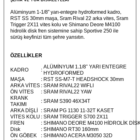
Alüminyum 1-1/8” yarı-entegre hydroformed kadro,
RST SS 30mm maşa, Sram Rival 22 arka vites, Sram
Trigger 2X11 vites kolu ve Shimano Deore M4100
hidrolik disk fren sistemine sahip Sportive 250 ile
sürüş keyfinizi tüm şehre yansıtın.
ÖZELLİKLER
ALÜMİNYUM 1.1/8" YARI ENTEGRE
KADRO
:
HYDROFORMED
MAŞA
:
RST SS-M7-T HEADSHOCK 30mm
ARKA VİTES
:
SRAM RIVAL22 WIFLI
ÖN VİTES
:
SRAM RIVAL22 YAW
KRANK
:
SRAM S390 46X34T
TAKIMI
ARKA DİŞLİ
:
SRAM PG 1130 11-32T KASET
VİTES KOLU
:
SRAM TRIGGER S700 2X11
FREN
:
SHIMANO DEORE M4100 HİDROLİK DİS
Disk
:
SHIMANO RT30 160mm
ÖN GÖBEK
:
SHIMANO ACERA M3050 32D