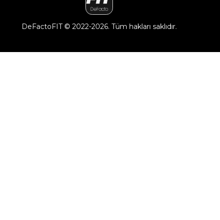
DeFactoFIT ©️ 2022-2026. Tüm hakları saklıdır.
21
SEÇİNİZ