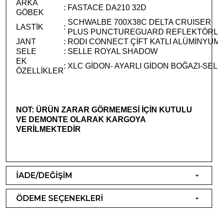
ARKA
:
FASTACE DA210 32D
GÖBEK
SCHWALBE 700X38C DELTA CRUISER
LASTİK
:
PLUS PUNCTUREGUARD REFLEKTÖR
JANT
:
RODI CONNECT ÇİFT KATLI ALÜMİNYU
SELE
:
SELLE ROYAL SHADOW
EK
:
XLC GİDON- AYARLI GİDON BOĞAZI-SE
ÖZELLİKLER
NOT: ÜRÜN ZARAR GÖRMEMESİ İÇİN KUTULU
VE DEMONTE OLARAK KARGOYA
VERİLMEKTEDİR
İADE/DEĞİŞİM
ÖDEME SEÇENEKLERİ