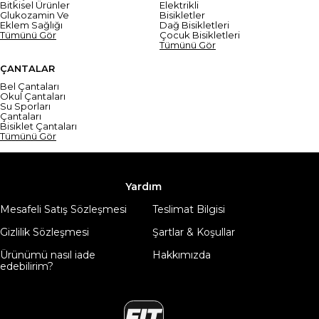
Bitkisel Ürünler
Elektrikli
Glukozamin Ve
Bisikletler
Eklem Sağlığı
Dağ Bisikletleri
Tümünü Gör
Çocuk Bisikletleri
Tümünü Gör
ÇANTALAR
Bel Çantaları
Okul Çantaları
Su Sporları
Çantaları
Bisiklet Çantaları
Tümünü Gör
Yardım
Mesafeli Satış Sözleşmesi
Teslimat Bilgisi
Gizlilik Sözleşmesi
Şartlar & Koşullar
Ürünümü nasıl iade
Hakkımızda
edebilirim?