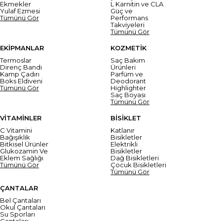
Ekmekler
L Karnitin ve CLA
Yulaf Ezmesi
Güç ve
Tümünü Gör
Performans
Takviyeleri
Tümünü Gör
EKİPMANLAR
KOZMETİK
Termoslar
Saç Bakım
Direnç Bandı
Ürünleri
Kamp Çadırı
Parfüm ve
Boks Eldiveni
Deodorant
Tümünü Gör
Highlighter
Saç Boyası
Tümünü Gör
VİTAMİNLER
BİSİKLET
C Vitamini
Katlanır
Bağışıklık
Bisikletler
Bitkisel Ürünler
Elektrikli
Glukozamin Ve
Bisikletler
Eklem Sağlığı
Dağ Bisikletleri
Tümünü Gör
Çocuk Bisikletleri
Tümünü Gör
ÇANTALAR
Bel Çantaları
Okul Çantaları
Su Sporları