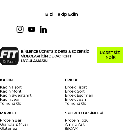
Bizi Takip Edin
BİNLERCE ÜCRETSİZ DERS & EGZERSİZ
ÜCRETSİZ
VİDEOLARI İÇİN DEFACTOFIT
İNDİR
UYGULAMASINI
KADIN
ERKEK
Kadın Tişört
Erkek Tişört
Kadın Mont
Erkek Şort
Kadın Sweatshirt
Erkek Eşofman
Kadın Jean
Erkek Jean
Tümünü Gör
Tümünü Gör
MARKET
SPORCU BESİNLERİ
Protein Bar
Protein Tozu
Granola & Müsli
Amino Asit
Glutensiz
(BCAA)