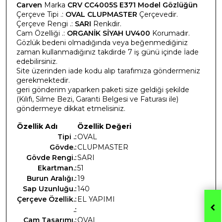
Carven
Marka
CRV CC4005S E371 Model Gözlüğün
Çerçeve Tipi .:
OVAL CLUPMASTER
Çerçevedir.
Çerçeve Rengi .:
SARI
Renkdir.
Cam Özelliği .:
ORGANİK SİYAH UV400
Korumadır.
Gözlük bedeni olmadığında veya beğenmediğiniz
zaman kullanmadığınız takdirde 7 iş günü içinde İade
edebilirsiniz.
Site üzerinden iade kodu alıp tarafımıza göndermeniz
gerekmektedir.
geri gönderim yaparken paketi size geldiği şekilde
(Kılıfı, Silme Bezi, Garanti Belgesi ve Faturası ile)
göndermeye dikkat etmelisiniz.
Özellik Adı
Özellik Değeri
Tipi .:
OVAL
Gövde.:
CLUPMASTER
Gövde Rengi.:
SARI
Ekartman.:
51
Burun Aralığı.:
19
Sap Uzunluğu.:
140
Çerçeve Özellik.:
EL YAPIMI
.:
Cam Tasarımı.:
OVAL