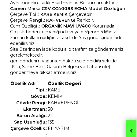
Aynı modelin Farklı Ekartmanları Bulunmamaktadır.
Carven
Marka
CRV CC4008S ECMA Model Gözlüğün
Çerçeve Tipi .:
KARE KEMİK
Çerçevedir.
Çerçeve Rengi .:
KAHVERENGİ
Renkdir.
Cam Özelliği .:
ORGANİK MAVİ UV400
Korumadır.
Gözlük bedeni olmadığında veya beğenmediğiniz
zaman kullanmadığınız takdirde 7 iş günü içinde İade
edebilirsiniz.
Site üzerinden iade kodu alıp tarafımıza göndermeniz
gerekmektedir.
geri gönderim yaparken paketi size geldiği şekilde
(Kılıfı, Silme Bezi, Garanti Belgesi ve Faturası ile)
göndermeye dikkat etmelisiniz.
Özellik Adı
Özellik Değeri
Tipi .:
KARE
Gövde.:
KEMİK
Gövde Rengi.:
KAHVERENGİ
Ekartman.:
50
Burun Aralığı.:
21
Sap Uzunluğu.:
135
Çerçeve Özellik.:
EL YAPIMI
.: