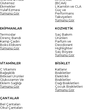
Glutensiz
(BCAA)
Ekmekler
L Karnitin ve CLA
Yulaf Ezmesi
Güç ve
Tümünü Gör
Performans
Takviyeleri
Tümünü Gör
EKİPMANLAR
KOZMETİK
Termoslar
Saç Bakım
Direnç Bandı
Ürünleri
Kamp Çadırı
Parfüm ve
Boks Eldiveni
Deodorant
Tümünü Gör
Highlighter
Saç Boyası
Tümünü Gör
VİTAMİNLER
BİSİKLET
C Vitamini
Katlanır
Bağışıklık
Bisikletler
Bitkisel Ürünler
Elektrikli
Glukozamin Ve
Bisikletler
Eklem Sağlığı
Dağ Bisikletleri
Tümünü Gör
Çocuk Bisikletleri
Tümünü Gör
ÇANTALAR
Bel Çantaları
Okul Çantaları