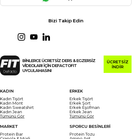
Bizi Takip Edin
BİNLERCE ÜCRETSİZ DERS & EGZERSİZ
ÜCRETSİZ
VİDEOLARI İÇİN DEFACTOFIT
İNDİR
UYGULAMASINI
KADIN
ERKEK
Kadın Tişört
Erkek Tişört
Kadın Mont
Erkek Şort
Kadın Sweatshirt
Erkek Eşofman
Kadın Jean
Erkek Jean
Tümünü Gör
Tümünü Gör
MARKET
SPORCU BESİNLERİ
Protein Bar
Protein Tozu
Granola & Müsli
Amino Asit