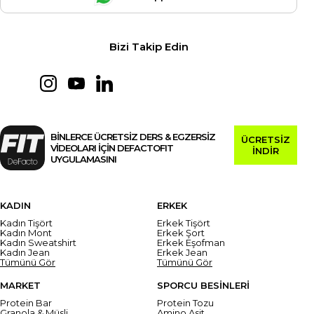
Bizi Takip Edin
BİNLERCE ÜCRETSİZ DERS & EGZERSİZ
ÜCRETSİZ
VİDEOLARI İÇİN DEFACTOFIT
İNDİR
UYGULAMASINI
KADIN
ERKEK
Kadın Tişört
Erkek Tişört
Kadın Mont
Erkek Şort
Kadın Sweatshirt
Erkek Eşofman
Kadın Jean
Erkek Jean
Tümünü Gör
Tümünü Gör
MARKET
SPORCU BESİNLERİ
Protein Bar
Protein Tozu
Granola & Müsli
Amino Asit