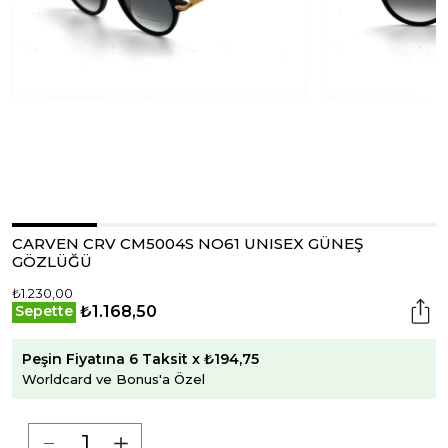
CARVEN CRV CM5004S NO61 UNISEX GÜNEŞ
GÖZLÜĞÜ
₺1.230,00
₺1.168,50
Sepette
Peşin Fiyatına 6 Taksit x ₺194,75
Worldcard ve Bonus'a Özel