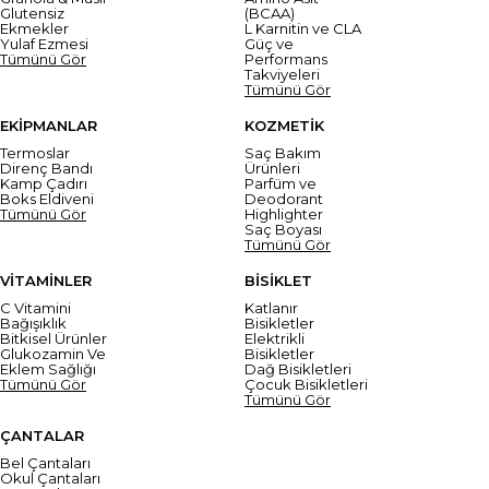
Glutensiz
(BCAA)
Ekmekler
L Karnitin ve CLA
Yulaf Ezmesi
Güç ve
Tümünü Gör
Performans
Takviyeleri
Tümünü Gör
EKİPMANLAR
KOZMETİK
Termoslar
Saç Bakım
Direnç Bandı
Ürünleri
Kamp Çadırı
Parfüm ve
Boks Eldiveni
Deodorant
Tümünü Gör
Highlighter
Saç Boyası
Tümünü Gör
VİTAMİNLER
BİSİKLET
C Vitamini
Katlanır
Bağışıklık
Bisikletler
Bitkisel Ürünler
Elektrikli
Glukozamin Ve
Bisikletler
Eklem Sağlığı
Dağ Bisikletleri
Tümünü Gör
Çocuk Bisikletleri
Tümünü Gör
ÇANTALAR
Bel Çantaları
Okul Çantaları