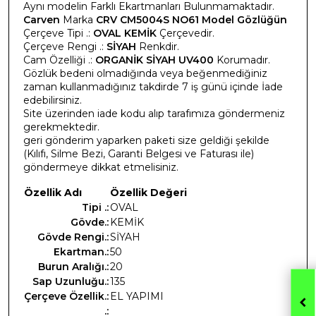
Aynı modelin Farklı Ekartmanları Bulunmamaktadır.
Carven
Marka
CRV CM5004S NO61 Model Gözlüğün
Çerçeve Tipi .:
OVAL KEMİK
Çerçevedir.
Çerçeve Rengi .:
SİYAH
Renkdir.
Cam Özelliği .:
ORGANİK SİYAH UV400
Korumadır.
Gözlük bedeni olmadığında veya beğenmediğiniz
zaman kullanmadığınız takdirde 7 iş günü içinde İade
edebilirsiniz.
Site üzerinden iade kodu alıp tarafımıza göndermeniz
gerekmektedir.
geri gönderim yaparken paketi size geldiği şekilde
(Kılıfı, Silme Bezi, Garanti Belgesi ve Faturası ile)
göndermeye dikkat etmelisiniz.
Özellik Adı
Özellik Değeri
Tipi .:
OVAL
Gövde.:
KEMİK
Gövde Rengi.:
SİYAH
Ekartman.:
50
Burun Aralığı.:
20
Sap Uzunluğu.:
135
Çerçeve Özellik.:
EL YAPIMI
.: