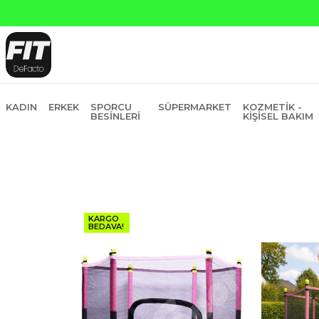
Yapı Kredi ve Garanti Bankasına Peşin Fiyatına 6 Taksit
KADIN
ERKEK
SPORCU
SÜPERMARKET
KOZMETIK -
BESINLERI
KIŞISEL BAKIM
KARGO
BEDAVA!