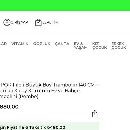
GİRİŞ YAP
SEPETİM
LAR
VITAMIN
GÖZLÜK
ÇANTA
EV &
KIZ
ERKEK
YAŞAM
ÇOCUK
ÇOCUK
POR Fileli Büyük Boy Trambolin 140 CM –
umalı Kolay Kurulum Ev ve Bahçe
mbolini (Pembe)
.880,00
şin Fiyatına 6 Taksit x ₺480,00