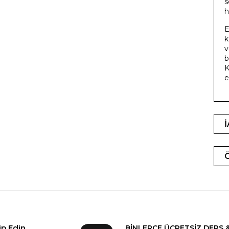
s
h
E
k
v
b
K
e
ip Edin
BİNLERCE ÜCRETSİZ DERS 