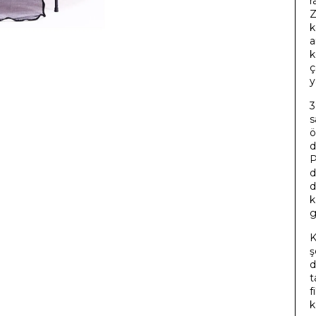
r
Z
k
a
k
ç
y
3
s
ö
d
P
d
d
k
g
K
ş
d
t
f
k