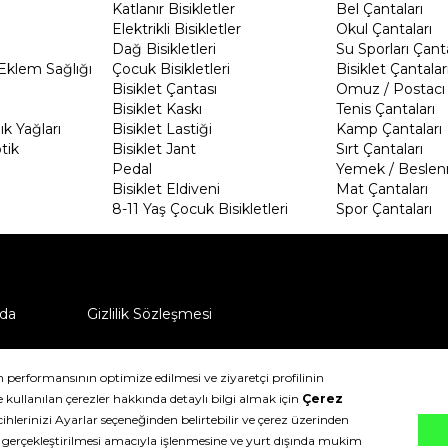
Katlanır Bisikletler
Bel Çantaları
Elektrikli Bisikletler
Okul Çantaları
Dağ Bisikletleri
Su Sporları Çanta
Eklem Sağlığı
Çocuk Bisikletleri
Bisiklet Çantalar
Bisiklet Çantası
Omuz / Postacı 
Bisiklet Kaskı
Tenis Çantaları
k Yağları
Bisiklet Lastiği
Kamp Çantaları
tik
Bisiklet Jant
Sırt Çantaları
Pedal
Yemek / Beslen
Bisiklet Eldiveni
Mat Çantaları
8-11 Yaş Çocuk Bisikletleri
Spor Çantaları
da
Gizlilik Sözleşmesi
ü nasıl iade edebilirim?