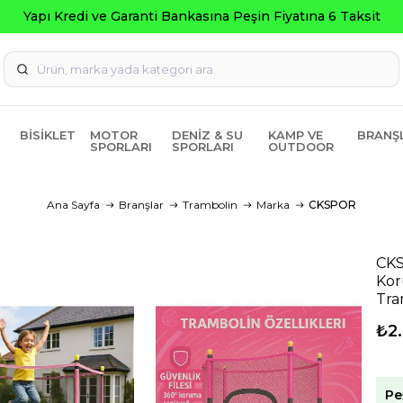
BISIKLET
MOTOR
DENIZ & SU
KAMP VE
BRANŞ
SPORLARI
SPORLARI
OUTDOOR
Ana Sayfa
Branşlar
Trambolin
Marka
CKSPOR
CKS
Kor
Tra
₺2
Pe