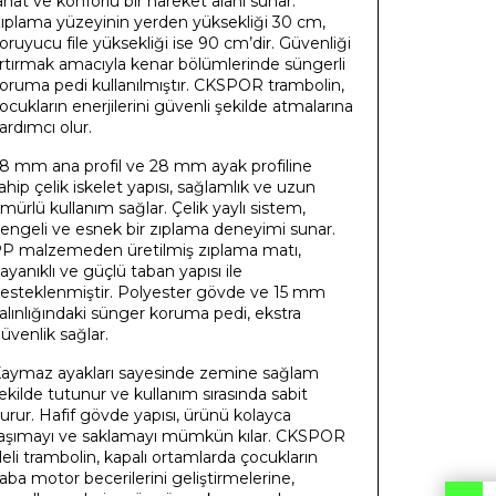
ahat ve konforlu bir hareket alanı sunar.
ıplama yüzeyinin yerden yüksekliği 30 cm,
oruyucu file yüksekliği ise 90 cm’dir. Güvenliği
rtırmak amacıyla kenar bölümlerinde süngerli
oruma pedi kullanılmıştır. CKSPOR trambolin,
ocukların enerjilerini güvenli şekilde atmalarına
ardımcı olur.
8 mm ana profil ve 28 mm ayak profiline
ahip çelik iskelet yapısı, sağlamlık ve uzun
mürlü kullanım sağlar. Çelik yaylı sistem,
engeli ve esnek bir zıplama deneyimi sunar.
P malzemeden üretilmiş zıplama matı,
ayanıklı ve güçlü taban yapısı ile
esteklenmiştir. Polyester gövde ve 15 mm
alınlığındaki sünger koruma pedi, ekstra
üvenlik sağlar.
aymaz ayakları sayesinde zemine sağlam
ekilde tutunur ve kullanım sırasında sabit
urur. Hafif gövde yapısı, ürünü kolayca
aşımayı ve saklamayı mümkün kılar. CKSPOR
ileli trambolin, kapalı ortamlarda çocukların
aba motor becerilerini geliştirmelerine,