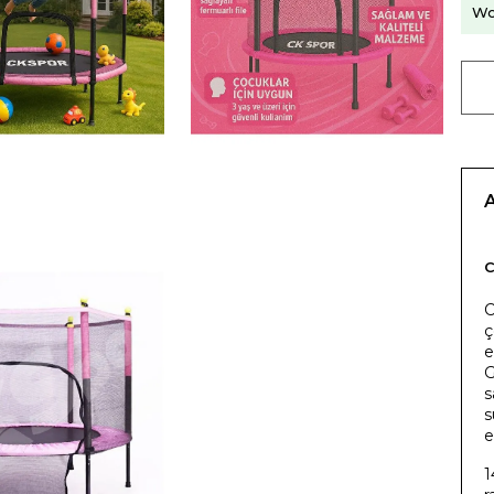
Wo
C
ç
e
G
s
s
e
1