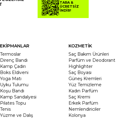
TARA &
T
ÜCRETSİZ
İNDİR!
EKİPMANLAR
KOZMETİK
Termoslar
Saç Bakım Ürünleri
Direnç Bandı
Parfüm ve Deodorant
Kamp Çadırı
Highlighter
Boks Eldiveni
Saç Boyası
Yoga Matı
Güneş Kremleri
Uyku Tulumu
Yüz Temizleme
Koşu Bandı
Kadın Parfüm
Kamp Sandalyesi
Saç Kremi
Pilates Topu
Erkek Parfüm
Tenis
Nemlendiriciler
Yüzme ve Dalış
Kolonya