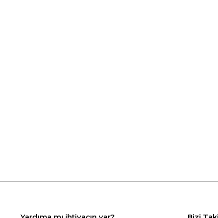
Yardıma mı ihtiyacın var?
Bizi Tak