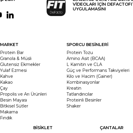
VİDEOLARI İÇİN DEFACTOFI
UYGULAMASINI
MARKET
SPORCU BESİNLERİ
Protein Bar
Protein Tozu
Granola & Müsli
Amino Asit (BCAA)
Glutensiz Ekmekler
L Karnitin ve CLA
Yulaf Ezmesi
Güç ve Performans Takviyeleri
Kahve
Kilo ve Hacim (Gainer)
Kakao
Kombinasyonlar
Çay
Kreatin
Propolis ve Arı Ürünleri
Tatlandırıcılar
Besin Mayası
Proteinli Besinler
Bitkisel Sütler
Shaker
Makarna
Fındık
BİSİKLET
ÇANTALAR