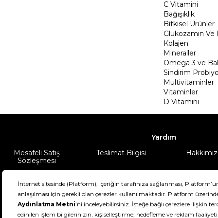
C Vitamini
Bağışıklık
Bitkisel Ürünler
Glukozamin Ve 
Kolajen
Mineraller
Omega 3 ve Balı
Sindirim Probiyo
Multivitaminler
Vitaminler
D Vitamini
Yardım
Mesafeli Satış
Teslimat Bilgisi
Hakkımız
Sözleşmesi
Şartlar & Koşullar
Ürünüm