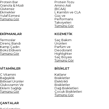
Protein Bar
Protein Tozu
Granola & Müsli
Amino Asit
Glutensiz
(BCAA)
Ekmekler
L Karnitin ve CLA
Yulaf Ezmesi
Güç ve
Tümünü Gör
Performans
Takviyeleri
Tümünü Gör
EKİPMANLAR
KOZMETİK
Termoslar
Saç Bakım
Direnç Bandı
Ürünleri
Kamp Çadırı
Parfüm ve
Boks Eldiveni
Deodorant
Tümünü Gör
Highlighter
Saç Boyası
Tümünü Gör
VİTAMİNLER
BİSİKLET
C Vitamini
Katlanır
Bağışıklık
Bisikletler
Bitkisel Ürünler
Elektrikli
Glukozamin Ve
Bisikletler
Eklem Sağlığı
Dağ Bisikletleri
Tümünü Gör
Çocuk Bisikletleri
Tümünü Gör
ÇANTALAR