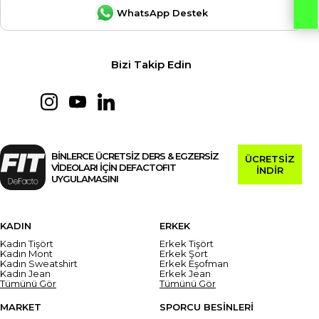
WhatsApp Destek
Bizi Takip Edin
BİNLERCE ÜCRETSİZ DERS & EGZERSİZ
ÜCRETSİZ
VİDEOLARI İÇİN DEFACTOFIT
İNDİR
UYGULAMASINI
KADIN
ERKEK
Kadın Tişört
Erkek Tişört
Kadın Mont
Erkek Şort
Kadın Sweatshirt
Erkek Eşofman
Kadın Jean
Erkek Jean
Tümünü Gör
Tümünü Gör
MARKET
SPORCU BESİNLERİ