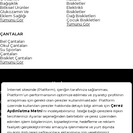
Bağışıklık
Bisikletler
Bitkisel Ürünler
Elektrikli
Glukozamin Ve
Bisikletler
Eklem Sağlığı
Dağ Bisikletleri
Tümünü Gör
Çocuk Bisikletleri
Tümünü Gör
ÇANTALAR
Bel Çantaları
Okul Çantaları
Su Sporları
Çantaları
Bisiklet Çantaları
Tümünü Gör
Yardım
Mesafeli Satış Sözleşmesi
Teslimat Bilgisi
Gizlilik Sözleşmesi
Şartlar & Koşullar
Ürünümü nasıl iade
Hakkımızda
edebilirim?