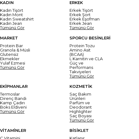
KADIN
ERKEK
Kadın Tişört
Erkek Tişört
Kadın Mont
Erkek Şort
Kadın Sweatshirt
Erkek Eşofman
Kadın Jean
Erkek Jean
Tümünü Gör
Tümünü Gör
MARKET
SPORCU BESİNLERİ
Protein Bar
Protein Tozu
Granola & Müsli
Amino Asit
Glutensiz
(BCAA)
Ekmekler
L Karnitin ve CLA
Yulaf Ezmesi
Güç ve
Tümünü Gör
Performans
Takviyeleri
Tümünü Gör
EKİPMANLAR
KOZMETİK
Termoslar
Saç Bakım
Direnç Bandı
Ürünleri
Kamp Çadırı
Parfüm ve
Boks Eldiveni
Deodorant
Tümünü Gör
Highlighter
Saç Boyası
Tümünü Gör
VİTAMİNLER
BİSİKLET
C Vitamini
Katlanır