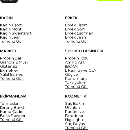
KADIN
ERKEK
Kadın Tişört
Erkek Tişört
Kadın Mont
Erkek Şort
Kadın Sweatshirt
Erkek Eşofman
Kadın Jean
Erkek Jean
Tümünü Gör
Tümünü Gör
MARKET
SPORCU BESİNLERİ
Protein Bar
Protein Tozu
Granola & Müsli
Amino Asit
Glutensiz
(BCAA)
Ekmekler
L Karnitin ve CLA
Yulaf Ezmesi
Güç ve
Tümünü Gör
Performans
Takviyeleri
Tümünü Gör
EKİPMANLAR
KOZMETİK
Termoslar
Saç Bakım
Direnç Bandı
Ürünleri
Kamp Çadırı
Parfüm ve
Boks Eldiveni
Deodorant
Tümünü Gör
Highlighter
Saç Boyası
Tümünü Gör