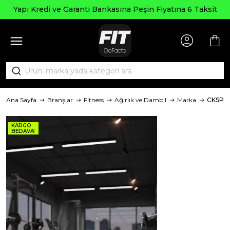
Yapı Kredi ve Garanti Bankasına Peşin Fiyatına 6 Taksit
Ana Sayfa
Branşlar
Fitness
Ağırlık ve Dambıl
Marka
CKSPO
KARGO
BEDAVA!