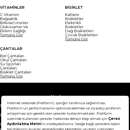
VİTAMİNLER
BİSİKLET
C Vitamini
Katlanır
Bağışıklık
Bisikletler
Bitkisel Ürünler
Elektrikli
Glukozamin Ve
Bisikletler
Eklem Sağlığı
Dağ Bisikletleri
Tümünü Gör
Çocuk Bisikletleri
Tümünü Gör
ÇANTALAR
Bel Çantaları
Okul Çantaları
Su Sporları
Çantaları
Bisiklet Çantaları
Tümünü Gör
Yardım
Mesafeli Satış Sözleşmesi
Teslimat Bilgisi
Gizlilik Sözleşmesi
Şartlar & Koşullar
Ürünümü nasıl iade
Hakkımızda
edebilirim?