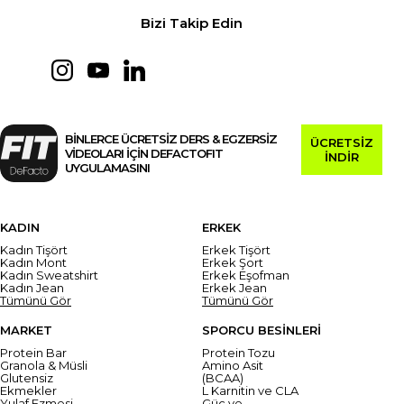
Bizi Takip Edin
BİNLERCE ÜCRETSİZ DERS & EGZERSİZ
ÜCRETSİZ
VİDEOLARI İÇİN DEFACTOFIT
İNDİR
UYGULAMASINI
KADIN
ERKEK
Kadın Tişört
Erkek Tişört
Kadın Mont
Erkek Şort
Kadın Sweatshirt
Erkek Eşofman
Kadın Jean
Erkek Jean
Tümünü Gör
Tümünü Gör
MARKET
SPORCU BESİNLERİ
Protein Bar
Protein Tozu
Granola & Müsli
Amino Asit
Glutensiz
(BCAA)
Ekmekler
L Karnitin ve CLA
Yulaf Ezmesi
Güç ve