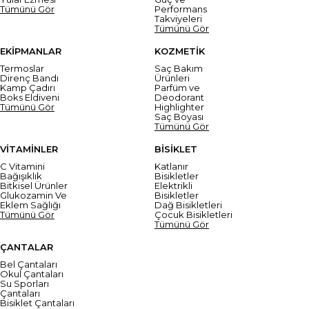
Tümünü Gör
Performans
Takviyeleri
Tümünü Gör
EKİPMANLAR
KOZMETİK
Termoslar
Saç Bakım
Direnç Bandı
Ürünleri
Kamp Çadırı
Parfüm ve
Boks Eldiveni
Deodorant
Tümünü Gör
Highlighter
Saç Boyası
Tümünü Gör
VİTAMİNLER
BİSİKLET
C Vitamini
Katlanır
Bağışıklık
Bisikletler
Bitkisel Ürünler
Elektrikli
Glukozamin Ve
Bisikletler
Eklem Sağlığı
Dağ Bisikletleri
Tümünü Gör
Çocuk Bisikletleri
Tümünü Gör
ÇANTALAR
Bel Çantaları
Okul Çantaları
Su Sporları
Çantaları
Bisiklet Çantaları