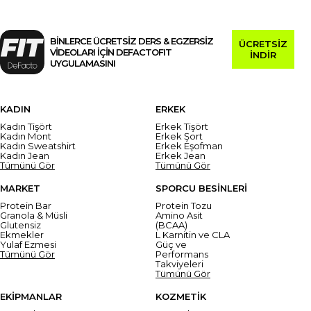
BİNLERCE ÜCRETSİZ DERS & EGZERSİZ
ÜCRETSİZ
VİDEOLARI İÇİN DEFACTOFIT
İNDİR
UYGULAMASINI
KADIN
ERKEK
Kadın Tişört
Erkek Tişört
Kadın Mont
Erkek Şort
Kadın Sweatshirt
Erkek Eşofman
Kadın Jean
Erkek Jean
Tümünü Gör
Tümünü Gör
MARKET
SPORCU BESİNLERİ
Protein Bar
Protein Tozu
Granola & Müsli
Amino Asit
Glutensiz
(BCAA)
Ekmekler
L Karnitin ve CLA
Yulaf Ezmesi
Güç ve
Tümünü Gör
Performans
Takviyeleri
Tümünü Gör
EKİPMANLAR
KOZMETİK