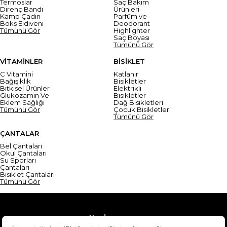
Termoslar
Saç Bakım
Direnç Bandı
Ürünleri
Kamp Çadırı
Parfüm ve
Boks Eldiveni
Deodorant
Tümünü Gör
Highlighter
Saç Boyası
Tümünü Gör
VİTAMİNLER
BİSİKLET
C Vitamini
Katlanır
Bağışıklık
Bisikletler
Bitkisel Ürünler
Elektrikli
Glukozamin Ve
Bisikletler
Eklem Sağlığı
Dağ Bisikletleri
Tümünü Gör
Çocuk Bisikletleri
Tümünü Gör
ÇANTALAR
Bel Çantaları
Okul Çantaları
Su Sporları
Çantaları
Bisiklet Çantaları
Tümünü Gör
Yardım