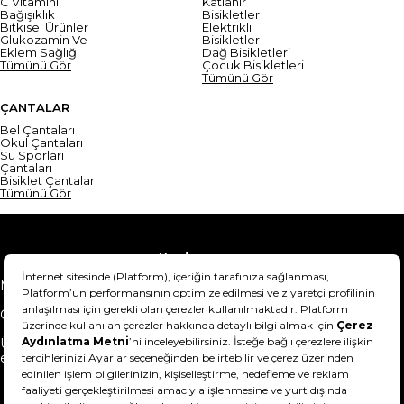
C Vitamini
Katlanır
Bağışıklık
Bisikletler
Bitkisel Ürünler
Elektrikli
Glukozamin Ve
Bisikletler
Eklem Sağlığı
Dağ Bisikletleri
Tümünü Gör
Çocuk Bisikletleri
Tümünü Gör
ÇANTALAR
Bel Çantaları
Okul Çantaları
Su Sporları
Çantaları
Bisiklet Çantaları
Tümünü Gör
Yardım
Mesafeli Satış Sözleşmesi
Teslimat Bilgisi
Gizlilik Sözleşmesi
Şartlar & Koşullar
Ürünümü nasıl iade
Hakkımızda
edebilirim?