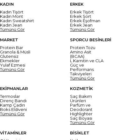
KADIN
ERKEK
Kadın Tişört
Erkek Tişört
Kadın Mont
Erkek Şort
Kadın Sweatshirt
Erkek Eşofman
Kadın Jean
Erkek Jean
Tümünü Gör
Tümünü Gör
MARKET
SPORCU BESİNLERİ
Protein Bar
Protein Tozu
Granola & Müsli
Amino Asit
Glutensiz
(BCAA)
Ekmekler
L Karnitin ve CLA
Yulaf Ezmesi
Güç ve
Tümünü Gör
Performans
Takviyeleri
Tümünü Gör
EKİPMANLAR
KOZMETİK
Termoslar
Saç Bakım
Direnç Bandı
Ürünleri
Kamp Çadırı
Parfüm ve
Boks Eldiveni
Deodorant
Tümünü Gör
Highlighter
Saç Boyası
Tümünü Gör
VİTAMİNLER
BİSİKLET