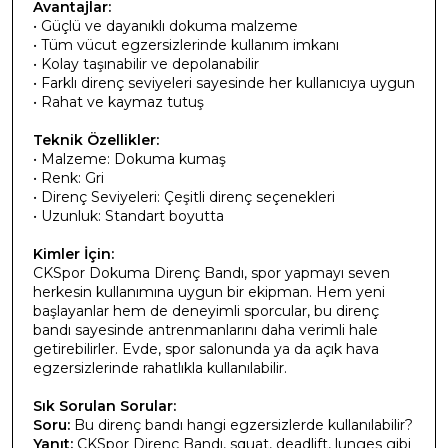
Avantajlar:
• Güçlü ve dayanıklı dokuma malzeme
• Tüm vücut egzersizlerinde kullanım imkanı
• Kolay taşınabilir ve depolanabilir
• Farklı direnç seviyeleri sayesinde her kullanıcıya uygun
• Rahat ve kaymaz tutuş
Teknik Özellikler:
• Malzeme: Dokuma kumaş
• Renk: Gri
• Direnç Seviyeleri: Çeşitli direnç seçenekleri
• Uzunluk: Standart boyutta
Kimler İçin:
CKSpor Dokuma Direnç Bandı, spor yapmayı seven
herkesin kullanımına uygun bir ekipman. Hem yeni
başlayanlar hem de deneyimli sporcular, bu direnç
bandı sayesinde antrenmanlarını daha verimli hale
getirebilirler. Evde, spor salonunda ya da açık hava
egzersizlerinde rahatlıkla kullanılabilir.
Sık Sorulan Sorular:
Soru:
Bu direnç bandı hangi egzersizlerde kullanılabilir?
Yanıt:
CKSpor Direnç Bandı, squat, deadlift, lunges gibi