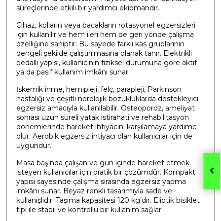
süreçlerinde etkili bir yardımcı ekipmandır.
Cihaz, kolların veya bacakların rotasyonel egzersizleri
için kullanılır ve hem ileri hem de geri yönde çalışma
özelliğine sahiptir. Bu sayede farklı kas gruplarının
dengeli şekilde çalıştırılmasına olanak tanır. Elektrikli
pedallı yapısı, kullanıcının fiziksel durumuna göre aktif
ya da pasif kullanım imkânı sunar.
İskemik inme, hemipleji, felç, parapleji, Parkinson
hastalığı ve çeşitli nörolojik bozukluklarda destekleyici
egzersiz amacıyla kullanılabilir. Osteoporoz, ameliyat
sonrası uzun süreli yatak istirahati ve rehabilitasyon
dönemlerinde hareket ihtiyacını karşılamaya yardımcı
olur. Aerobik egzersiz ihtiyacı olan kullanıcılar için de
uygundur.
Masa başında çalışan ve gün içinde hareket etmek
isteyen kullanıcılar için pratik bir çözümdür. Kompakt
yapısı sayesinde çalışma sırasında egzersiz yapma
imkânı sunar. Beyaz renkli tasarımıyla sade ve
kullanışlıdır. Taşıma kapasitesi 120 kg’dır. Eliptik bisiklet
tipi ile stabil ve kontrollü bir kullanım sağlar.