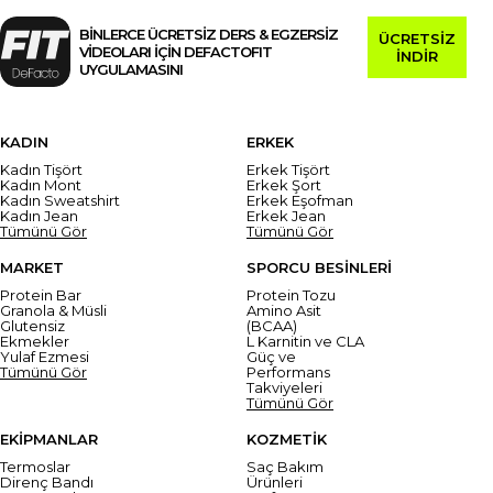
BİNLERCE ÜCRETSİZ DERS & EGZERSİZ
ÜCRETSİZ
VİDEOLARI İÇİN DEFACTOFIT
İNDİR
UYGULAMASINI
KADIN
ERKEK
Kadın Tişört
Erkek Tişört
Kadın Mont
Erkek Şort
Kadın Sweatshirt
Erkek Eşofman
Kadın Jean
Erkek Jean
Tümünü Gör
Tümünü Gör
MARKET
SPORCU BESİNLERİ
Protein Bar
Protein Tozu
Granola & Müsli
Amino Asit
Glutensiz
(BCAA)
Ekmekler
L Karnitin ve CLA
Yulaf Ezmesi
Güç ve
Tümünü Gör
Performans
Takviyeleri
Tümünü Gör
EKİPMANLAR
KOZMETİK
Termoslar
Saç Bakım
Direnç Bandı
Ürünleri