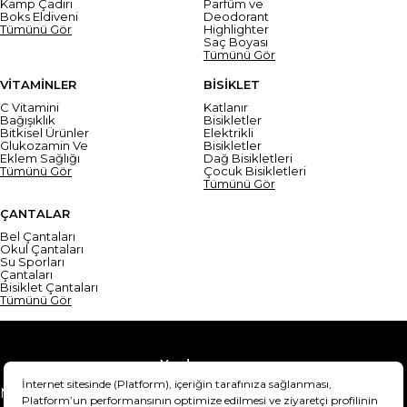
Kamp Çadırı
Parfüm ve
Boks Eldiveni
Deodorant
Tümünü Gör
Highlighter
Saç Boyası
Tümünü Gör
VİTAMİNLER
BİSİKLET
C Vitamini
Katlanır
Bağışıklık
Bisikletler
Bitkisel Ürünler
Elektrikli
Glukozamin Ve
Bisikletler
Eklem Sağlığı
Dağ Bisikletleri
Tümünü Gör
Çocuk Bisikletleri
Tümünü Gör
ÇANTALAR
Bel Çantaları
Okul Çantaları
Su Sporları
Çantaları
Bisiklet Çantaları
Tümünü Gör
Yardım
Mesafeli Satış Sözleşmesi
Teslimat Bilgisi