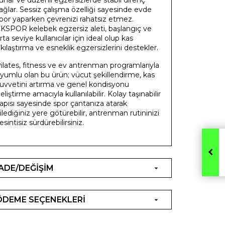
ağlar. Sessiz çalışma özelliği sayesinde evde
por yaparken çevrenizi rahatsız etmez.
KSPOR kelebek egzersiz aleti, başlangıç ve
rta seviye kullanıcılar için ideal olup kas
ıkılaştırma ve esneklik egzersizlerini destekler.
ilates, fitness ve ev antrenman programlarıyla
yumlu olan bu ürün; vücut şekillendirme, kas
uvvetini artırma ve genel kondisyonu
eliştirme amacıyla kullanılabilir. Kolay taşınabilir
apısı sayesinde spor çantanıza atarak
ilediğiniz yere götürebilir, antrenman rutininizi
esintisiz sürdürebilirsiniz.
İADE/DEĞİŞİM
ÖDEME SEÇENEKLERİ