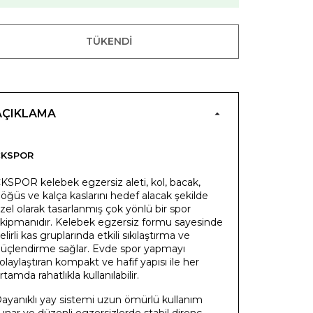
TÜKENDI
AÇIKLAMA
CKSPOR
KSPOR kelebek egzersiz aleti, kol, bacak,
öğüs ve kalça kaslarını hedef alacak şekilde
zel olarak tasarlanmış çok yönlü bir spor
kipmanıdır. Kelebek egzersiz formu sayesinde
elirli kas gruplarında etkili sıkılaştırma ve
üçlendirme sağlar. Evde spor yapmayı
olaylaştıran kompakt ve hafif yapısı ile her
rtamda rahatlıkla kullanılabilir.
ayanıklı yay sistemi uzun ömürlü kullanım
unar ve düzenli egzersizlerde stabil direnç