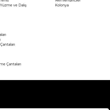
Tenis
Nemlendiriciler
Yüzme ve Dalış
Kolonya
ları
ı
Çantaları
me Çantaları