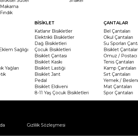
Bitkisel Sütler
Shaker
Makarna
Fındık
BİSİKLET
ÇANTALAR
Katlanır Bisikletler
Bel Çantaları
Elektrikli Bisikletler
Okul Çantaları
Dağ Bisikletleri
Su Sporları Çanta
Eklem Sağlığı
Çocuk Bisikletleri
Bisiklet Çantalar
Bisiklet Çantası
Omuz / Postacı 
Bisiklet Kaskı
Tenis Çantaları
k Yağları
Bisiklet Lastiği
Kamp Çantaları
tik
Bisiklet Jant
Sırt Çantaları
Pedal
Yemek / Beslen
Bisiklet Eldiveni
Mat Çantaları
8-11 Yaş Çocuk Bisikletleri
Spor Çantaları
da
Gizlilik Sözleşmesi