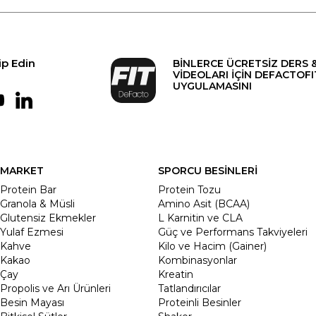
ip Edin
BİNLERCE ÜCRETSİZ DERS 
VİDEOLARI İÇİN DEFACTOFI
UYGULAMASINI
MARKET
SPORCU BESİNLERİ
Protein Bar
Protein Tozu
Granola & Müsli
Amino Asit (BCAA)
Glutensiz Ekmekler
L Karnitin ve CLA
Yulaf Ezmesi
Güç ve Performans Takviyeleri
Kahve
Kilo ve Hacim (Gainer)
Kakao
Kombinasyonlar
Çay
Kreatin
Propolis ve Arı Ürünleri
Tatlandırıcılar
Besin Mayası
Proteinli Besinler