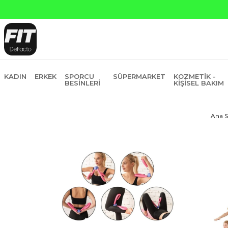
in Fiyatına 6 Taksit
KADIN
ERKEK
SPORCU
SÜPERMARKET
KOZMETIK -
BESINLERI
KIŞISEL BAKIM
Ana S