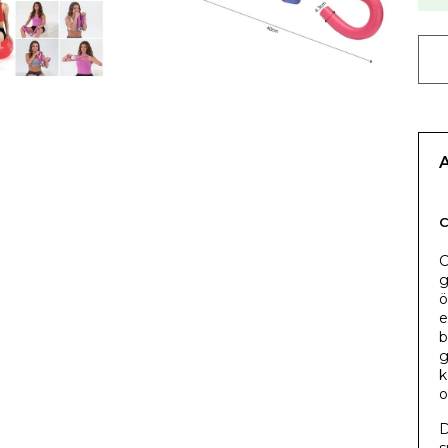
C
g
ö
e
b
g
k
o
D
s