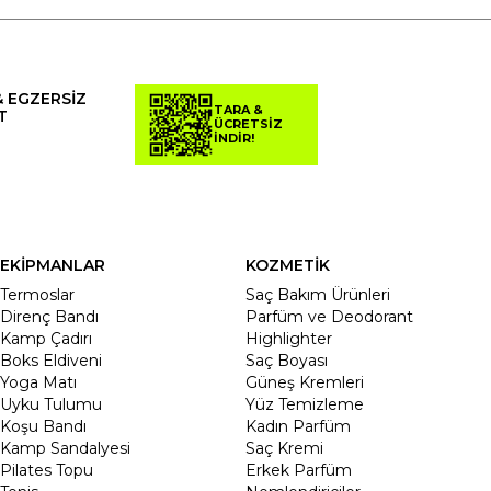
& EGZERSİZ
TARA &
T
ÜCRETSİZ
İNDİR!
EKİPMANLAR
KOZMETİK
Termoslar
Saç Bakım Ürünleri
Direnç Bandı
Parfüm ve Deodorant
Kamp Çadırı
Highlighter
Boks Eldiveni
Saç Boyası
Yoga Matı
Güneş Kremleri
Uyku Tulumu
Yüz Temizleme
Koşu Bandı
Kadın Parfüm
Kamp Sandalyesi
Saç Kremi
Pilates Topu
Erkek Parfüm