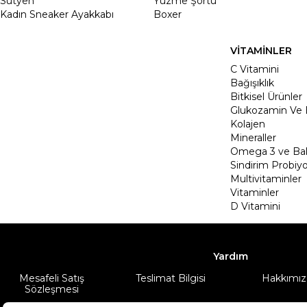
Sütyen
Yüzme Şortu
Kadın Sneaker Ayakkabı
Boxer
VİTAMİNLER
C Vitamini
Bağışıklık
Bitkisel Ürünler
Glukozamin Ve 
Kolajen
Mineraller
Omega 3 ve Balı
Sindirim Probiyo
Multivitaminler
Vitaminler
D Vitamini
Yardım
Mesafeli Satış
Teslimat Bilgisi
Hakkımız
Sözleşmesi