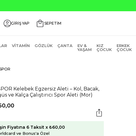
Seçili Ürünlerde ₺2000 Üzeri ₺200 İn
GİRİŞ YAP
SEPETİM
LAR
VITAMIN
GÖZLÜK
ÇANTA
EV &
KIZ
ERKEK
YAŞAM
ÇOCUK
ÇOCUK
SPOR
POR Kelebek Egzersiz Aleti – Kol, Bacak,
üs ve Kalça Çalıştırıcı Spor Aleti (Mor)
60,00
şin Fiyatına 6 Taksit x ₺60,00
rldcard ve Bonus'a Özel