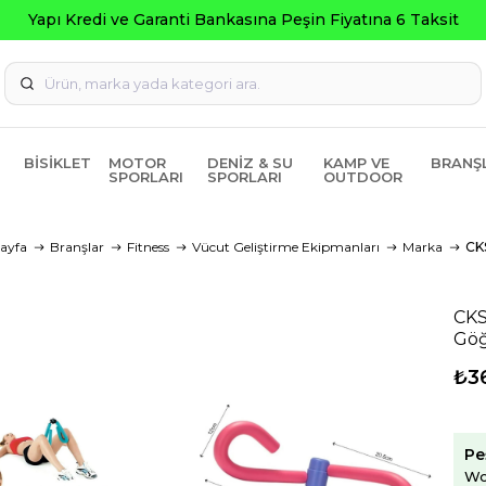
BISIKLET
MOTOR
DENIZ & SU
KAMP VE
BRANŞ
SPORLARI
SPORLARI
OUTDOOR
ayfa
Branşlar
Fitness
Vücut Geliştirme Ekipmanları
Marka
CK
CKS
Göğ
₺3
Pe
Wo