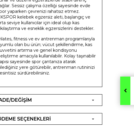
ağlar. Sessiz çalışma özelliği sayesinde evde
por yaparken çevrenizi rahatsız etmez.
KSPOR kelebek egzersiz aleti, başlangıç ve
rta seviye kullanıcılar için ideal olup kas
ıkılaştırma ve esneklik egzersizlerini destekler.
ilates, fitness ve ev antrenman programlarıyla
yumlu olan bu ürün; vücut şekillendirme, kas
uvvetini artırma ve genel kondisyonu
eliştirme amacıyla kullanılabilir. Kolay taşınabilir
apısı sayesinde spor çantanıza atarak
ilediğiniz yere götürebilir, antrenman rutininizi
esintisiz sürdürebilirsiniz.
İADE/DEĞİŞİM
ÖDEME SEÇENEKLERİ