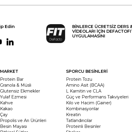
ip Edin
BİNLERCE ÜCRETSİZ DERS 
VİDEOLARI İÇİN DEFACTOFI
UYGULAMASINI
MARKET
SPORCU BESİNLERİ
Protein Bar
Protein Tozu
Granola & Müsli
Amino Asit (BCAA)
Glutensiz Ekmekler
L Karnitin ve CLA
Yulaf Ezmesi
Güç ve Performans Takviyeleri
Kahve
Kilo ve Hacim (Gainer)
Kakao
Kombinasyonlar
Çay
Kreatin
Propolis ve Arı Ürünleri
Tatlandırıcılar
Besin Mayası
Proteinli Besinler