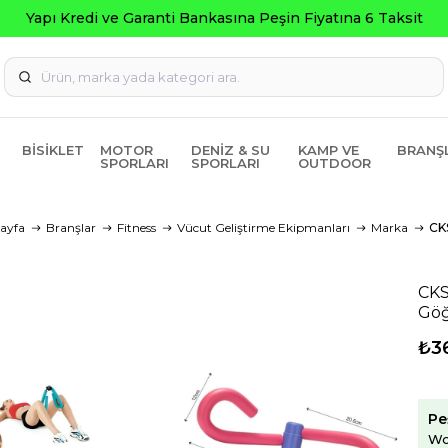
Kredi ve Garanti Bankasına Peşin Fiyatına 6 Taksit
BISIKLET
MOTOR
DENIZ & SU
KAMP VE
BRANŞ
SPORLARI
SPORLARI
OUTDOOR
ayfa
Branşlar
Fitness
Vücut Geliştirme Ekipmanları
Marka
CK
CKS
Göğ
₺3
Pe
Wo