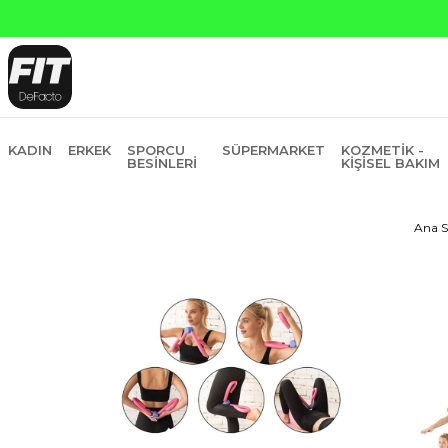
Yapı 
KADIN
ERKEK
SPORCU
SÜPERMARKET
KOZMETIK -
BESINLERI
KIŞISEL BAKIM
Ana S