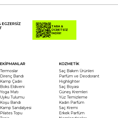
& EGZERSİZ
TARA &
T
ÜCRETSİZ
İNDİR!
EKİPMANLAR
KOZMETİK
Termoslar
Saç Bakım Ürünleri
Direnç Bandı
Parfüm ve Deodorant
Kamp Çadırı
Highlighter
Boks Eldiveni
Saç Boyası
Yoga Matı
Güneş Kremleri
Uyku Tulumu
Yüz Temizleme
Koşu Bandı
Kadın Parfüm
Kamp Sandalyesi
Saç Kremi
Pilates Topu
Erkek Parfüm