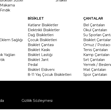
Bitkisel Sütler
Shaker
Makarna
Fındık
BİSİKLET
ÇANTALAR
Katlanır Bisikletler
Bel Çantaları
Elektrikli Bisikletler
Okul Çantaları
Dağ Bisikletleri
Su Sporları Çanta
Eklem Sağlığı
Çocuk Bisikletleri
Bisiklet Çantalar
Bisiklet Çantası
Omuz / Postacı 
Bisiklet Kaskı
Tenis Çantaları
k Yağları
Bisiklet Lastiği
Kamp Çantaları
tik
Bisiklet Jant
Sırt Çantaları
Pedal
Yemek / Beslen
Bisiklet Eldiveni
Mat Çantaları
8-11 Yaş Çocuk Bisikletleri
Spor Çantaları
da
Gizlilik Sözleşmesi