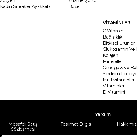
Sütyen
Yüzme Şortu
Kadın Sneaker Ayakkabı
Boxer
VİTAMİNLER
C Vitamini
Bağışıklık
Bitkisel Ürünler
Glukozamin Ve 
Kolajen
Mineraller
Omega 3 ve Balı
Sindirim Probiyo
Multivitaminler
Vitaminler
D Vitamini
Yardım
Mesafeli Satış
Teslimat Bilgisi
Hakkımız
Sözleşmesi