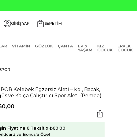
GİRİŞ YAP
SEPETİM
LAR
VITAMIN
GÖZLÜK
ÇANTA
EV &
KIZ
ERKEK
YAŞAM
ÇOCUK
ÇOCUK
SPOR
POR Kelebek Egzersiz Aleti – Kol, Bacak,
üs ve Kalça Çalıştırıcı Spor Aleti (Pembe)
60,00
şin Fiyatına 6 Taksit x ₺60,00
rldcard ve Bonus'a Özel