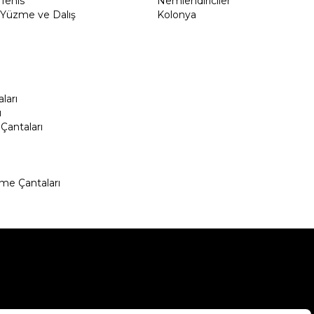
Tenis
Nemlendiriciler
Yüzme ve Dalış
Kolonya
ları
ı
Çantaları
me Çantaları