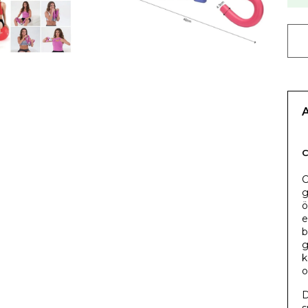
C
g
ö
e
b
g
k
o
D
s