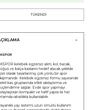
TÜKENDI
AÇIKLAMA
CKSPOR
KSPOR kelebek egzersiz aleti, kol, bacak,
öğüs ve kalça kaslarını hedef alacak şekilde
zel olarak tasarlanmış çok yönlü bir spor
kipmanıdır. Kelebek egzersiz formu sayesinde
elirli kas gruplarında etkili sıkılaştırma ve
üçlendirme sağlar. Evde spor yapmayı
olaylaştıran kompakt ve hafif yapısı ile her
rtamda rahatlıkla kullanılabilir.
ayanıklı yay sistemi uzun ömürlü kullanım
unar ve düzenli egzersizlerde stabil direnç