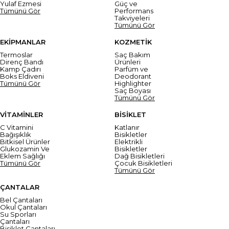
Yulaf Ezmesi
Güç ve
Tümünü Gör
Performans
Takviyeleri
Tümünü Gör
EKİPMANLAR
KOZMETİK
Termoslar
Saç Bakım
Direnç Bandı
Ürünleri
Kamp Çadırı
Parfüm ve
Boks Eldiveni
Deodorant
Tümünü Gör
Highlighter
Saç Boyası
Tümünü Gör
VİTAMİNLER
BİSİKLET
C Vitamini
Katlanır
Bağışıklık
Bisikletler
Bitkisel Ürünler
Elektrikli
Glukozamin Ve
Bisikletler
Eklem Sağlığı
Dağ Bisikletleri
Tümünü Gör
Çocuk Bisikletleri
Tümünü Gör
ÇANTALAR
Bel Çantaları
Okul Çantaları
Su Sporları
Çantaları
Bisiklet Çantaları