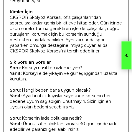
• Boyutlar: S, M, L
Kimler İçin
CKSPOR Skolyoz Korsesi, ofis çalışanlarından
sporculara kadar geniş bir kitleye hitap eder. Gün içinde
uzun süreli oturma gerektiren işlerde çalışanlar, doğru
duruşlarını korumak için bu korsenin sunduğu
destekten faydalanabilirler. Aynı zamanda spor
yaparken omurga desteğine ihtiyaç duyanlar da
CKSPOR Skolyoz Korsesi'ni tercih edebilirler.
Sık Sorulan Sorular
Soru:
Korseyi nasıl temizlemeliyim?
Yanıt:
Korseyi elde yıkayın ve güneş ışığından uzakta
kurutun.
Soru:
Hangi beden bana uygun olacak?
Yanıt:
Ayarlanabilir kayışlar sayesinde korsenin her
bedene uyum sağladığını unutmayın. Sizin için en
uygun olan bedeni seçebilirsiniz.
Soru:
Korsenin iade politikası nedir?
Yanıt:
Ürünü satın aldıktan sonraki 30 gün içinde iade
edebilir ve paranızı geri alabilirsiniz.