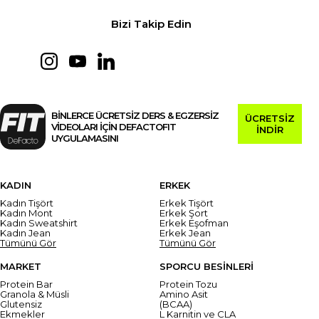
Bizi Takip Edin
BİNLERCE ÜCRETSİZ DERS & EGZERSİZ
ÜCRETSİZ
VİDEOLARI İÇİN DEFACTOFIT
İNDİR
UYGULAMASINI
KADIN
ERKEK
Kadın Tişört
Erkek Tişört
Kadın Mont
Erkek Şort
Kadın Sweatshirt
Erkek Eşofman
Kadın Jean
Erkek Jean
Tümünü Gör
Tümünü Gör
MARKET
SPORCU BESİNLERİ
Protein Bar
Protein Tozu
Granola & Müsli
Amino Asit
Glutensiz
(BCAA)
Ekmekler
L Karnitin ve CLA