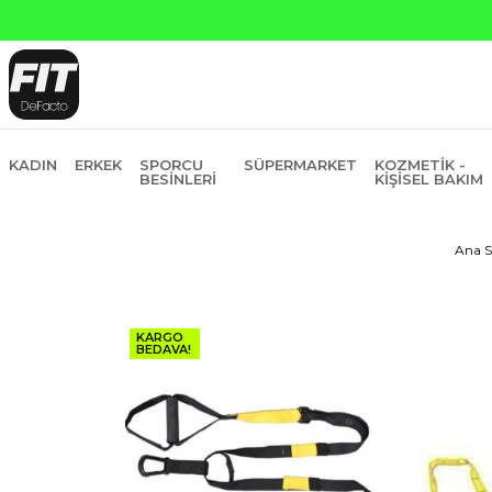
 ve Garanti Bankasına Peşin Fiyatına 6 Taksit
KADIN
ERKEK
SPORCU
SÜPERMARKET
KOZMETIK -
BESINLERI
KIŞISEL BAKIM
Ana S
KARGO
BEDAVA!