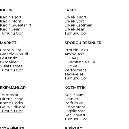
KADIN
ERKEK
Kadın Tişört
Erkek Tişört
Kadın Mont
Erkek Şort
Kadın Sweatshirt
Erkek Eşofman
Kadın Jean
Erkek Jean
Tümünü Gör
Tümünü Gör
MARKET
SPORCU BESİNLERİ
Protein Bar
Protein Tozu
Granola & Müsli
Amino Asit
Glutensiz
(BCAA)
Ekmekler
L Karnitin ve CLA
Yulaf Ezmesi
Güç ve
Tümünü Gör
Performans
Takviyeleri
Tümünü Gör
EKİPMANLAR
KOZMETİK
Termoslar
Saç Bakım
Direnç Bandı
Ürünleri
Kamp Çadırı
Parfüm ve
Boks Eldiveni
Deodorant
Tümünü Gör
Highlighter
Saç Boyası
Tümünü Gör
VİTAMİNLER
BİSİKLET