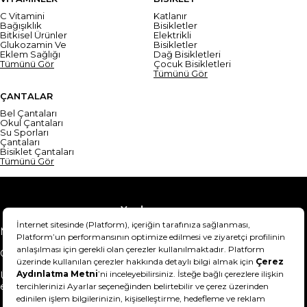
C Vitamini
Katlanır
Bağışıklık
Bisikletler
Bitkisel Ürünler
Elektrikli
Glukozamin Ve
Bisikletler
Eklem Sağlığı
Dağ Bisikletleri
Tümünü Gör
Çocuk Bisikletleri
Tümünü Gör
ÇANTALAR
Bel Çantaları
Okul Çantaları
Su Sporları
Çantaları
Bisiklet Çantaları
Tümünü Gör
Yardım
Mesafeli Satış Sözleşmesi
Teslimat Bilgisi
Gizlilik Sözleşmesi
Şartlar & Koşullar
Ürünümü nasıl iade
Hakkımızda
edebilirim?