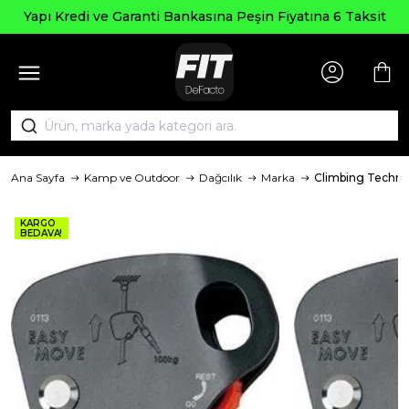
Yapı Kredi ve Garanti Bankasına Peşin Fiyatına 6 Taksit
Ana Sayfa
Kamp ve Outdoor
Dağcılık
Marka
Climbing Techn
KARGO
BEDAVA!