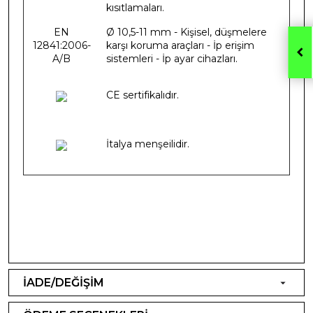
kısıtlamaları.
EN
Ø 10,5-11 mm - Kişisel, düşmelere
12841:2006-
karşı koruma araçları - İp erişim
A/B
sistemleri - İp ayar cihazları.
CE sertifikalıdır.
İtalya menşeilidir.
İADE/DEĞİŞİM