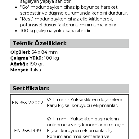
sağlayan yapıya sahiptir:
"Go" modundayken cihaz ip boyunca hareketi
serbesttir ve düşme durumunda kendini durdurur.
"Rest" modundayken cihaz elle kilitlenerek,
potansiyel düşüş faktörünü minimuma indirir.
100 kg çalışma yükü kapasitelidir.
Teknik Özellikleri:
Ölçüleri:
64 x 84 mm
Çalışma Yükü:
100 kg
Ağırlığı:
190 gr.
Menşei:
İtalya
Sertifikaları:
Ø 11 mm - Yükseklikten düşmelere
EN 353-2:2002
karşı kişisel koruyucu ekipmanlar.
Ø 11 mm - Yüksekten düşmelerin
önlenmesi ve iş konumlandırma için
EN 358:1999
kişisel koruyucu ekipmanlar. İş
konumlandırma kemerleri ve