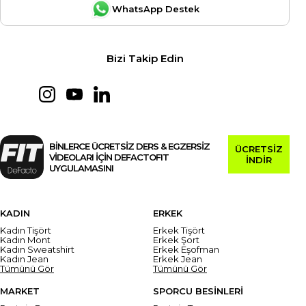
WhatsApp Destek
Bizi Takip Edin
BİNLERCE ÜCRETSİZ DERS & EGZERSİZ
ÜCRETSİZ
VİDEOLARI İÇİN DEFACTOFIT
İNDİR
UYGULAMASINI
KADIN
ERKEK
Kadın Tişört
Erkek Tişört
Kadın Mont
Erkek Şort
Kadın Sweatshirt
Erkek Eşofman
Kadın Jean
Erkek Jean
Tümünü Gör
Tümünü Gör
MARKET
SPORCU BESİNLERİ