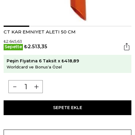
CT KAR EMNIYET ALETI 50 CM
₺2.645,63
₺2.513,35
Sepette
Peşin Fiyatına 6 Taksit x ₺418,89
Worldcard ve Bonus'a Özel
SEPETE EKLE