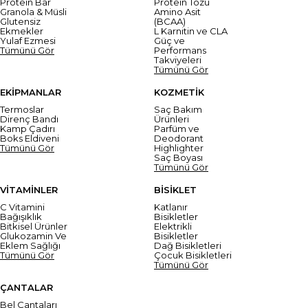
Protein Bar
Protein Tozu
Granola & Müsli
Amino Asit
Glutensiz
(BCAA)
Ekmekler
L Karnitin ve CLA
Yulaf Ezmesi
Güç ve
Tümünü Gör
Performans
Takviyeleri
Tümünü Gör
EKİPMANLAR
KOZMETİK
Termoslar
Saç Bakım
Direnç Bandı
Ürünleri
Kamp Çadırı
Parfüm ve
Boks Eldiveni
Deodorant
Tümünü Gör
Highlighter
Saç Boyası
Tümünü Gör
VİTAMİNLER
BİSİKLET
C Vitamini
Katlanır
Bağışıklık
Bisikletler
Bitkisel Ürünler
Elektrikli
Glukozamin Ve
Bisikletler
Eklem Sağlığı
Dağ Bisikletleri
Tümünü Gör
Çocuk Bisikletleri
Tümünü Gör
ÇANTALAR
Bel Çantaları