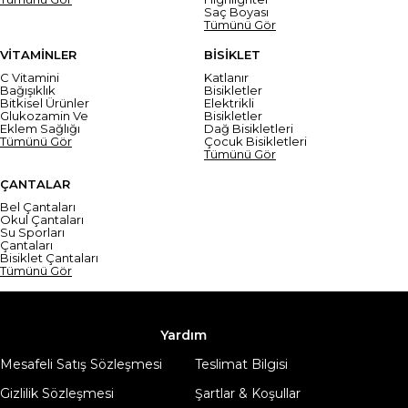
Saç Boyası
Tümünü Gör
VİTAMİNLER
BİSİKLET
C Vitamini
Katlanır
Bağışıklık
Bisikletler
Bitkisel Ürünler
Elektrikli
Glukozamin Ve
Bisikletler
Eklem Sağlığı
Dağ Bisikletleri
Tümünü Gör
Çocuk Bisikletleri
Tümünü Gör
ÇANTALAR
Bel Çantaları
Okul Çantaları
Su Sporları
Çantaları
Bisiklet Çantaları
Tümünü Gör
Yardım
Mesafeli Satış Sözleşmesi
Teslimat Bilgisi
Gizlilik Sözleşmesi
Şartlar & Koşullar