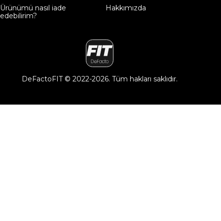
Ürünümü nasıl iade
Hakkımızda
edebilirim?
DeFactoFIT ©️ 2022-2026. Tüm hakları saklıdır.
11
SEÇİNİZ