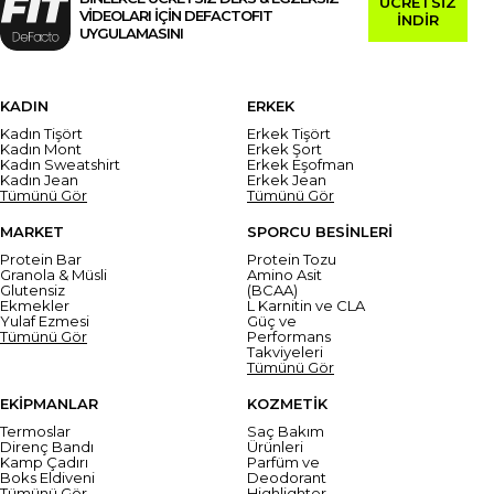
ÜCRETSİZ
VİDEOLARI İÇİN DEFACTOFIT
İNDİR
UYGULAMASINI
KADIN
ERKEK
Kadın Tişört
Erkek Tişört
Kadın Mont
Erkek Şort
Kadın Sweatshirt
Erkek Eşofman
Kadın Jean
Erkek Jean
Tümünü Gör
Tümünü Gör
MARKET
SPORCU BESİNLERİ
Protein Bar
Protein Tozu
Granola & Müsli
Amino Asit
Glutensiz
(BCAA)
Ekmekler
L Karnitin ve CLA
Yulaf Ezmesi
Güç ve
Tümünü Gör
Performans
Takviyeleri
Tümünü Gör
EKİPMANLAR
KOZMETİK
Termoslar
Saç Bakım
Direnç Bandı
Ürünleri
Kamp Çadırı
Parfüm ve
Boks Eldiveni
Deodorant
Tümünü Gör
Highlighter