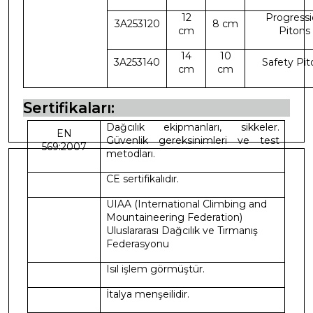
12
Progress
3A253120
8 cm
cm
Pitons
14
10
3A253140
Safety Pit
cm
cm
Sertifikaları:
Dağcılık ekipmanları, sikkeler.
EN
Güvenlik gereksinimleri ve test
569:2007
metodları.
CE sertifikalıdır.
UIAA (International Climbing and
Mountaineering Federation)
Uluslararası Dağcılık ve Tırmanış
Federasyonu
Isıl işlem görmüştür.
İtalya menşeilidir.