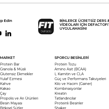
ip Edin
BİNLERCE ÜCRETSİZ DERS 
VİDEOLARI İÇİN DEFACTOFI
UYGULAMASINI
MARKET
SPORCU BESİNLERİ
Protein Bar
Protein Tozu
Granola & Müsli
Amino Asit (BCAA)
Glutensiz Ekmekler
L Karnitin ve CLA
Yulaf Ezmesi
Güç ve Performans Takviyeleri
Kahve
Kilo ve Hacim (Gainer)
Kakao
Kombinasyonlar
Çay
Kreatin
Propolis ve Arı Ürünleri
Tatlandırıcılar
Besin Mayası
Proteinli Besinler
Bitkisel Sütler
Shaker