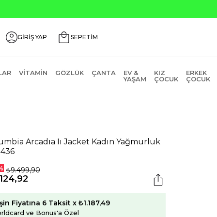
Seçili 
GİRİŞ YAP
SEPETİM
LAR
VITAMIN
GÖZLÜK
ÇANTA
EV &
KIZ
ERKEK
YAŞAM
ÇOCUK
ÇOCUK
umbia Arcadıa Iı Jacket Kadın Yağmurluk
436
%
₺9.499,90
124,92
şin Fiyatına 6 Taksit x ₺1.187,49
rldcard ve Bonus'a Özel