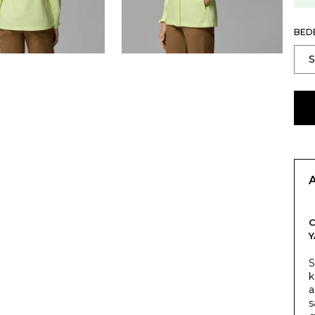
BED
S
k
a
s