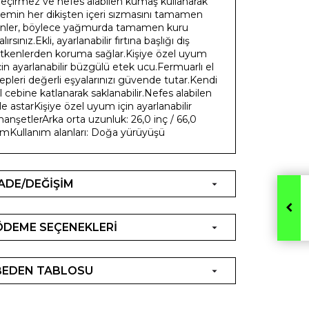
eçirmez ve nefes alabilen kumaş kullanarak
emin her dikişten içeri sızmasını tamamen
nler, böylece yağmurda tamamen kuru
alırsınız.Ekli, ayarlanabilir fırtına başlığı dış
tkenlerden koruma sağlar.Kişiye özel uyum
çin ayarlanabilir büzgülü etek ucu.Fermuarlı el
epleri değerli eşyalarınızı güvende tutar.Kendi
l cebine katlanarak saklanabilir.Nefes alabilen
ile astarKişiye özel uyum için ayarlanabilir
anşetlerArka orta uzunluk: 26,0 inç / 66,0
mKullanım alanları: Doğa yürüyüşü
İADE/DEĞİŞİM
ÖDEME SEÇENEKLERİ
BEDEN TABLOSU