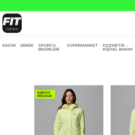
ı Kredi ve Garanti Bankasına Peşin Fiyatına 6 Taksit
KADIN
ERKEK
SPORCU
SÜPERMARKET
KOZMETIK -
BESINLERI
KIŞISEL BAKIM
KARGO
BEDAVA!