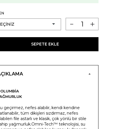
EN
SEPETE EKLE
AÇIKLAMA
COLUMBIA
YAĞMURLUK
u geçirmez, nefes alabilir, kendi kendine
atlanabilir, tüm dikişleri sızdırmaz, nefes
labilen file astarlı ve klasik, çok yönlü bir stile
ahip yağmurluk.Omni-Tech™ teknolojisi, su