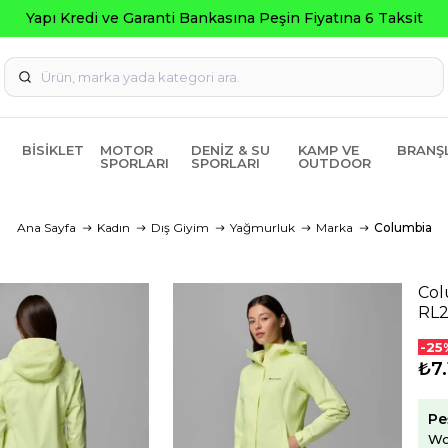
BISIKLET
MOTOR
DENIZ & SU
KAMP VE
BRANŞ
SPORLARI
SPORLARI
OUTDOOR
Ana Sayfa
Kadın
Dış Giyim
Yağmurluk
Marka
Columbia
Col
RL2
-25
₺7.
Pe
Wo