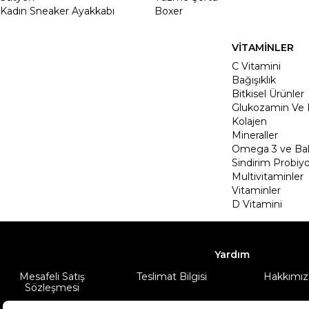
Kadın Sneaker Ayakkabı
Boxer
VİTAMİNLER
C Vitamini
Bağışıklık
Bitkisel Ürünler
Glukozamin Ve 
Kolajen
Mineraller
Omega 3 ve Balı
Sindirim Probiyo
Multivitaminler
Vitaminler
D Vitamini
Yardım
Mesafeli Satış
Teslimat Bilgisi
Hakkımız
Sözleşmesi