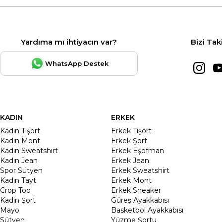
Yardıma mı ihtiyacın var?
Bizi Tak
WhatsApp Destek
KADIN
ERKEK
Kadın Tişört
Erkek Tişört
Kadın Mont
Erkek Şort
Kadın Sweatshirt
Erkek Eşofman
Kadın Jean
Erkek Jean
Spor Sütyen
Erkek Sweatshirt
Kadın Tayt
Erkek Mont
Crop Top
Erkek Sneaker
Kadin Şort
Güreş Ayakkabısı
Mayo
Basketbol Ayakkabısı
Sütyen
Yüzme Şortu