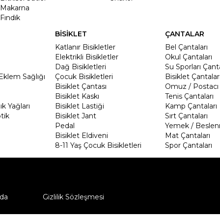
Makarna
Fındık
BİSİKLET
ÇANTALAR
Katlanır Bisikletler
Bel Çantaları
Elektrikli Bisikletler
Okul Çantaları
Dağ Bisikletleri
Su Sporları Çanta
Eklem Sağlığı
Çocuk Bisikletleri
Bisiklet Çantalar
Bisiklet Çantası
Omuz / Postacı 
Bisiklet Kaskı
Tenis Çantaları
k Yağları
Bisiklet Lastiği
Kamp Çantaları
tik
Bisiklet Jant
Sırt Çantaları
Pedal
Yemek / Beslen
Bisiklet Eldiveni
Mat Çantaları
8-11 Yaş Çocuk Bisikletleri
Spor Çantaları
da
Gizlilik Sözleşmesi