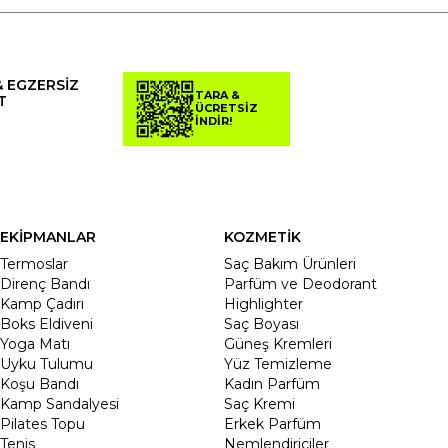
& EGZERSİZ
TARA &
T
ÜCRETSİZ
İNDİR!
EKİPMANLAR
KOZMETİK
Termoslar
Saç Bakım Ürünleri
Direnç Bandı
Parfüm ve Deodorant
Kamp Çadırı
Highlighter
Boks Eldiveni
Saç Boyası
Yoga Matı
Güneş Kremleri
Uyku Tulumu
Yüz Temizleme
Koşu Bandı
Kadın Parfüm
Kamp Sandalyesi
Saç Kremi
Pilates Topu
Erkek Parfüm
Tenis
Nemlendiriciler