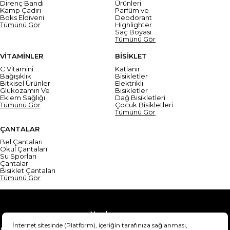
Direnç Bandı
Ürünleri
Kamp Çadırı
Parfüm ve
Boks Eldiveni
Deodorant
Tümünü Gör
Highlighter
Saç Boyası
Tümünü Gör
VİTAMİNLER
BİSİKLET
C Vitamini
Katlanır
Bağışıklık
Bisikletler
Bitkisel Ürünler
Elektrikli
Glukozamin Ve
Bisikletler
Eklem Sağlığı
Dağ Bisikletleri
Tümünü Gör
Çocuk Bisikletleri
Tümünü Gör
ÇANTALAR
Bel Çantaları
Okul Çantaları
Su Sporları
Çantaları
Bisiklet Çantaları
Tümünü Gör
Yardım