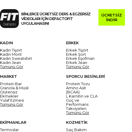
BİNLERCE ÜCRETSİZ DERS & EGZERSİZ
ÜCRETSİZ
VİDEOLARI İÇİN DEFACTOFIT
İNDİR
UYGULAMASINI
KADIN
ERKEK
Kadın Tişört
Erkek Tişört
Kadın Mont
Erkek Şort
Kadın Sweatshirt
Erkek Eşofman
Kadın Jean
Erkek Jean
Tümünü Gör
Tümünü Gör
MARKET
SPORCU BESİNLERİ
Protein Bar
Protein Tozu
Granola & Müsli
Amino Asit
Glutensiz
(BCAA)
Ekmekler
L Karnitin ve CLA
Yulaf Ezmesi
Güç ve
Tümünü Gör
Performans
Takviyeleri
Tümünü Gör
EKİPMANLAR
KOZMETİK
Termoslar
Saç Bakım