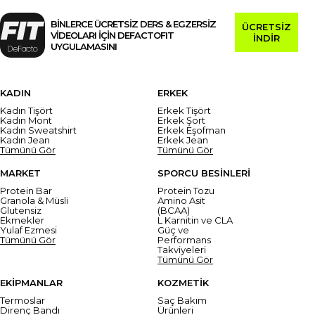
BİNLERCE ÜCRETSİZ DERS & EGZERSİZ
ÜCRETSİZ
VİDEOLARI İÇİN DEFACTOFIT
İNDİR
UYGULAMASINI
KADIN
ERKEK
Kadın Tişört
Erkek Tişört
Kadın Mont
Erkek Şort
Kadın Sweatshirt
Erkek Eşofman
Kadın Jean
Erkek Jean
Tümünü Gör
Tümünü Gör
MARKET
SPORCU BESİNLERİ
Protein Bar
Protein Tozu
Granola & Müsli
Amino Asit
Glutensiz
(BCAA)
Ekmekler
L Karnitin ve CLA
Yulaf Ezmesi
Güç ve
Tümünü Gör
Performans
Takviyeleri
Tümünü Gör
EKİPMANLAR
KOZMETİK
Termoslar
Saç Bakım
Direnç Bandı
Ürünleri