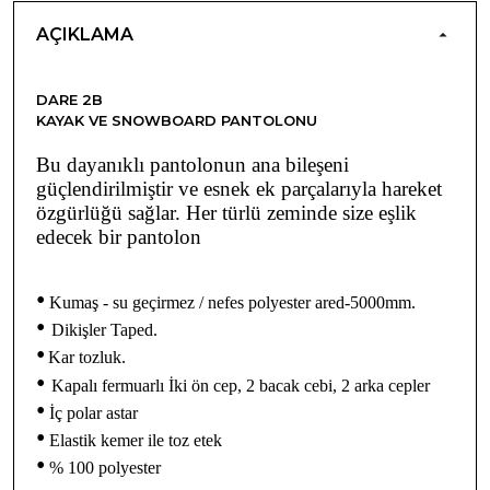
AÇIKLAMA
DARE 2B
KAYAK VE SNOWBOARD PANTOLONU
Bu dayanıklı pantolonun ana bileşeni
güçlendirilmiştir ve esnek ek parçalarıyla hareket
özgürlüğü sağlar. Her türlü zeminde size eşlik
edecek bir pantolon
•
Kumaş - su geçirmez / nefes polyester ared-5000mm.
•
Dikişler Taped.
•
Kar tozluk.
•
Kapalı fermuarlı İki ön cep, 2 bacak cebi, 2 arka cepler
•
İç polar astar
•
Elastik kemer ile toz etek
•
% 100 polyester