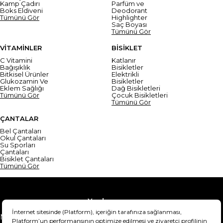
Kamp Çadırı
Parfüm ve
Boks Eldiveni
Deodorant
Tümünü Gör
Highlighter
Saç Boyası
Tümünü Gör
VİTAMİNLER
BİSİKLET
C Vitamini
Katlanır
Bağışıklık
Bisikletler
Bitkisel Ürünler
Elektrikli
Glukozamin Ve
Bisikletler
Eklem Sağlığı
Dağ Bisikletleri
Tümünü Gör
Çocuk Bisikletleri
Tümünü Gör
ÇANTALAR
Bel Çantaları
Okul Çantaları
Su Sporları
Çantaları
Bisiklet Çantaları
Tümünü Gör
Yardım
Mesafeli Satış Sözleşmesi
Teslimat Bilgisi