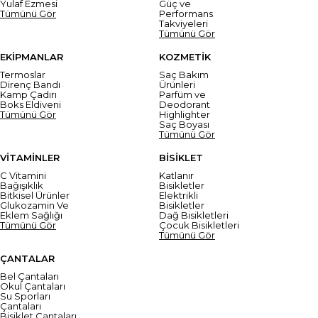
Yulaf Ezmesi
Güç ve
Tümünü Gör
Performans
Takviyeleri
Tümünü Gör
EKİPMANLAR
KOZMETİK
Termoslar
Saç Bakım
Direnç Bandı
Ürünleri
Kamp Çadırı
Parfüm ve
Boks Eldiveni
Deodorant
Tümünü Gör
Highlighter
Saç Boyası
Tümünü Gör
VİTAMİNLER
BİSİKLET
C Vitamini
Katlanır
Bağışıklık
Bisikletler
Bitkisel Ürünler
Elektrikli
Glukozamin Ve
Bisikletler
Eklem Sağlığı
Dağ Bisikletleri
Tümünü Gör
Çocuk Bisikletleri
Tümünü Gör
ÇANTALAR
Bel Çantaları
Okul Çantaları
Su Sporları
Çantaları
Bisiklet Çantaları