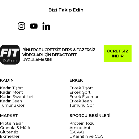
Bizi Takip Edin
BİNLERCE ÜCRETSİZ DERS & EGZERSİZ
ÜCRETSİZ
VİDEOLARI İÇİN DEFACTOFIT
İNDİR
UYGULAMASINI
KADIN
ERKEK
Kadın Tişört
Erkek Tişört
Kadın Mont
Erkek Şort
Kadın Sweatshirt
Erkek Eşofman
Kadın Jean
Erkek Jean
Tümünü Gör
Tümünü Gör
MARKET
SPORCU BESİNLERİ
Protein Bar
Protein Tozu
Granola & Müsli
Amino Asit
Glutensiz
(BCAA)
Ekmekler
L Karnitin ve CLA