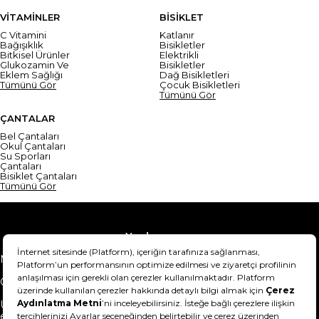
VİTAMİNLER
BİSİKLET
C Vitamini
Katlanır
Bağışıklık
Bisikletler
Bitkisel Ürünler
Elektrikli
Glukozamin Ve
Bisikletler
Eklem Sağlığı
Dağ Bisikletleri
Tümünü Gör
Çocuk Bisikletleri
Tümünü Gör
ÇANTALAR
Bel Çantaları
Okul Çantaları
Su Sporları
Çantaları
Bisiklet Çantaları
Tümünü Gör
Yardım
Mesafeli Satış Sözleşmesi
Teslimat Bilgisi
Gizlilik Sözleşmesi
Şartlar & Koşullar
Ürünümü nasıl iade
Hakkımızda
edebilirim?