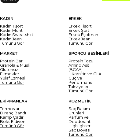
KADIN
ERKEK
Kadın Tişört
Erkek Tişört
Kadın Mont
Erkek Şort
Kadın Sweatshirt
Erkek Eşofman
Kadın Jean
Erkek Jean
Tümünü Gör
Tümünü Gör
MARKET
SPORCU BESİNLERİ
Protein Bar
Protein Tozu
Granola & Müsli
Amino Asit
Glutensiz
(BCAA)
Ekmekler
L Karnitin ve CLA
Yulaf Ezmesi
Güç ve
Tümünü Gör
Performans
Takviyeleri
Tümünü Gör
EKİPMANLAR
KOZMETİK
Termoslar
Saç Bakım
Direnç Bandı
Ürünleri
Kamp Çadırı
Parfüm ve
Boks Eldiveni
Deodorant
Tümünü Gör
Highlighter
Saç Boyası
Tümünü Gör