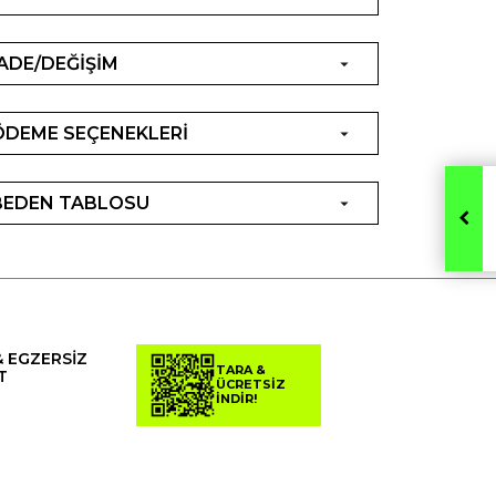
İADE/DEĞİŞİM
ÖDEME SEÇENEKLERİ
BEDEN TABLOSU
& EGZERSİZ
TARA &
T
ÜCRETSİZ
İNDİR!