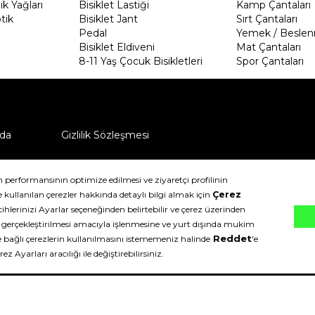
k Yağları
Bisiklet Lastiği
Kamp Çantaları
tik
Bisiklet Jant
Sırt Çantaları
Pedal
Yemek / Beslen
Bisiklet Eldiveni
Mat Çantaları
8-11 Yaş Çocuk Bisikletleri
Spor Çantaları
da
Gizlilik Sözleşmesi
ü nasıl iade edebilirim?
klıdır.