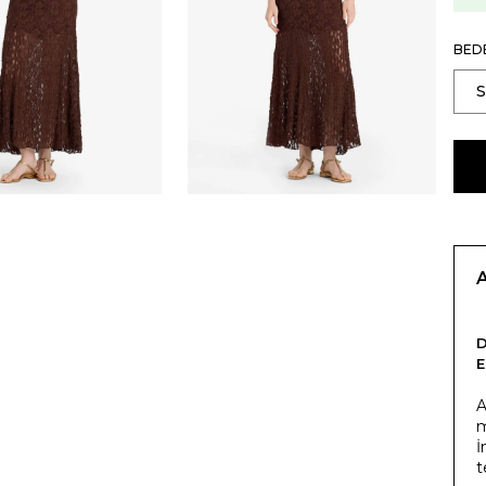
BED
E
A
m
İ
t