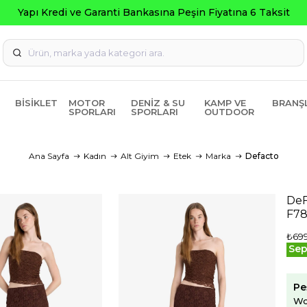
BISIKLET
MOTOR
DENIZ & SU
KAMP VE
BRANŞ
SPORLARI
SPORLARI
OUTDOOR
Ana Sayfa
Kadın
Alt Giyim
Etek
Marka
Defacto
DeF
F7
₺699
Sep
Pe
Wo