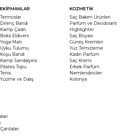
EKİPMANLAR
KOZMETİK
Termoslar
Saç Bakım Ürünleri
Direnç Bandı
Parfüm ve Deodorant
Kamp Çadırı
Highlighter
Boks Eldiveni
Saç Boyası
Yoga Matı
Güneş Kremleri
Uyku Tulumu
Yüz Temizleme
Koşu Bandı
Kadın Parfüm
Kamp Sandalyesi
Saç Kremi
Pilates Topu
Erkek Parfüm
Tenis
Nemlendiriciler
Yüzme ve Dalış
Kolonya
ları
ı
Çantaları