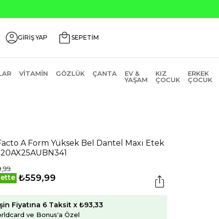
Seçili Ürünlerde ₺2000 Üzeri ₺200 İn
GİRİŞ YAP
SEPETİM
LAR
VITAMIN
GÖZLÜK
ÇANTA
EV &
KIZ
ERKEK
YAŞAM
ÇOCUK
ÇOCUK
acto A Form Yüksek Bel Dantel Maxi Etek
820AX25AUBN341
,99
₺559,99
ette
şin Fiyatına 6 Taksit x ₺93,33
rldcard ve Bonus'a Özel