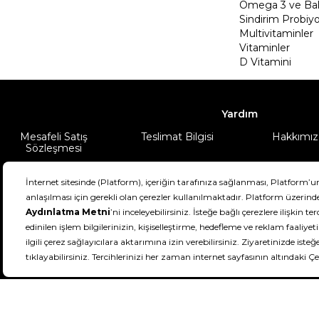
Omega 3 ve Balı
Sindirim Probiyo
Multivitaminler
Vitaminler
D Vitamini
Yardım
Mesafeli Satış
Teslimat Bilgisi
Hakkımız
Sözleşmesi
Şartlar & Koşullar
Ürünüm
DeFactoFIT ©️ 2022-2026. Tüm hakları sa
21
SEÇİNİZ