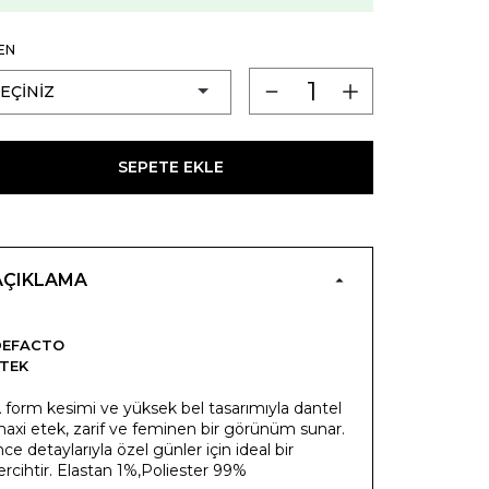
EN
SEPETE EKLE
AÇIKLAMA
DEFACTO
TEK
 form kesimi ve yüksek bel tasarımıyla dantel
axi etek, zarif ve feminen bir görünüm sunar.
nce detaylarıyla özel günler için ideal bir
ercihtir. Elastan 1%,Poliester 99%