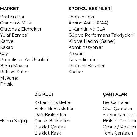
MARKET
SPORCU BESİNLERİ
Protein Bar
Protein Tozu
Granola & Müsli
Amino Asit (BCAA)
Glutensiz Ekmekler
L Karnitin ve CLA
Yulaf Ezmesi
Güç ve Performans Takviyeleri
Kahve
Kilo ve Hacim (Gainer)
Kakao
Kombinasyonlar
Çay
Kreatin
Propolis ve Arı Ürünleri
Tatlandırıcılar
Besin Mayası
Proteinli Besinler
Bitkisel Sütler
Shaker
Makarna
Fındık
BİSİKLET
ÇANTALAR
Katlanır Bisikletler
Bel Çantaları
Elektrikli Bisikletler
Okul Çantaları
Dağ Bisikletleri
Su Sporları Çanta
Eklem Sağlığı
Çocuk Bisikletleri
Bisiklet Çantalar
Bisiklet Çantası
Omuz / Postacı 
Bisiklet Kaskı
Tenis Çantaları