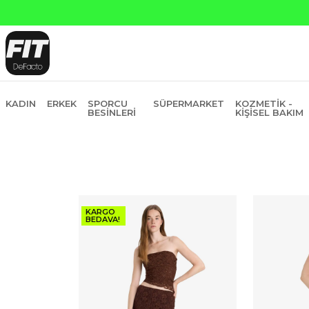
in Fiyatına 6 Taksit
KADIN
ERKEK
SPORCU
SÜPERMARKET
KOZMETIK -
BESINLERI
KIŞISEL BAKIM
KARGO
BEDAVA!