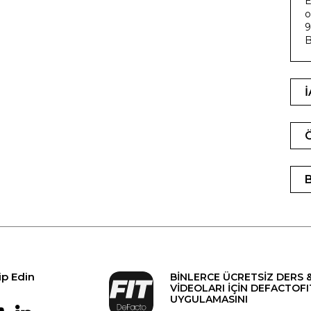
E
o
9
B
ip Edin
BİNLERCE ÜCRETSİZ DERS 
VİDEOLARI İÇİN DEFACTOFI
UYGULAMASINI