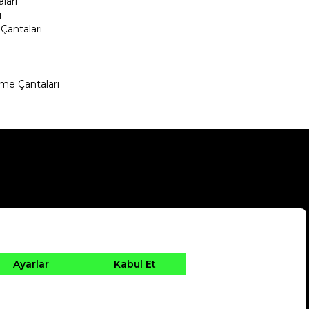
ları
ı
Çantaları
me Çantaları