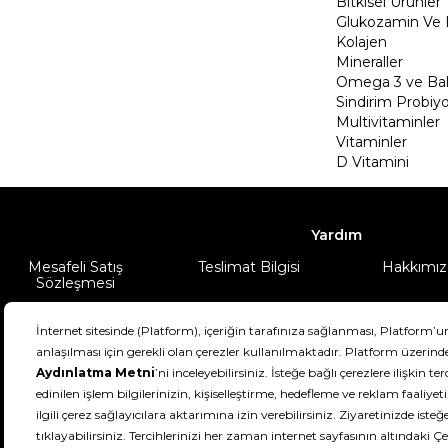
Bitkisel Ürünler
Glukozamin Ve 
Kolajen
Mineraller
Omega 3 ve Balı
Sindirim Probiyo
Multivitaminler
Vitaminler
D Vitamini
Yardım
Mesafeli Satış
Teslimat Bilgisi
Hakkımız
Sözleşmesi
Şartlar & Koşullar
Ürünüm
DeFactoFIT ©️ 2022-2026. Tüm hakları sa