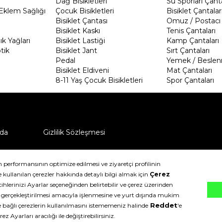
Dağ Bisikletleri
Su Sporları Çanta
Eklem Sağlığı
Çocuk Bisikletleri
Bisiklet Çantalar
Bisiklet Çantası
Omuz / Postacı 
Bisiklet Kaskı
Tenis Çantaları
k Yağları
Bisiklet Lastiği
Kamp Çantaları
tik
Bisiklet Jant
Sırt Çantaları
Pedal
Yemek / Beslen
Bisiklet Eldiveni
Mat Çantaları
8-11 Yaş Çocuk Bisikletleri
Spor Çantaları
da
Gizlilik Sözleşmesi
ü nasıl iade edebilirim?
klıdır.