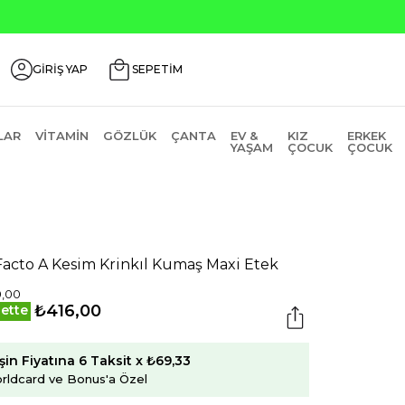
GİRİŞ YAP
SEPETİM
LAR
VITAMIN
GÖZLÜK
ÇANTA
EV &
KIZ
ERKEK
YAŞAM
ÇOCUK
ÇOCUK
acto A Kesim Krinkıl Kumaş Maxi Etek
0,00
₺416,00
ette
şin Fiyatına 6 Taksit x ₺69,33
rldcard ve Bonus'a Özel