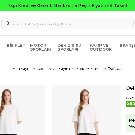
Yapı Kredi ve Garanti Bankasına Peşin Fiyatına 6 Taksit
BISIKLET
MOTOR
DENIZ & SU
KAMP VE
BRANŞ
SPORLARI
SPORLARI
OUTDOOR
Ana Sayfa
Kadın
Alt Giyim
Etek
Marka
Defacto
DeF
₺52
Sep
Pe
Wo