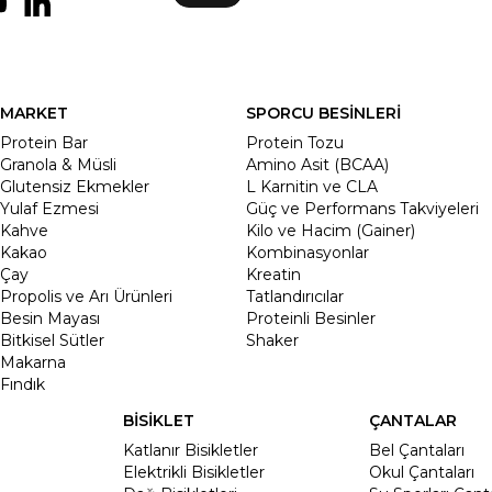
MARKET
SPORCU BESİNLERİ
Protein Bar
Protein Tozu
Granola & Müsli
Amino Asit (BCAA)
Glutensiz Ekmekler
L Karnitin ve CLA
Yulaf Ezmesi
Güç ve Performans Takviyeleri
Kahve
Kilo ve Hacim (Gainer)
Kakao
Kombinasyonlar
Çay
Kreatin
Propolis ve Arı Ürünleri
Tatlandırıcılar
Besin Mayası
Proteinli Besinler
Bitkisel Sütler
Shaker
Makarna
Fındık
BİSİKLET
ÇANTALAR
Katlanır Bisikletler
Bel Çantaları
Elektrikli Bisikletler
Okul Çantaları