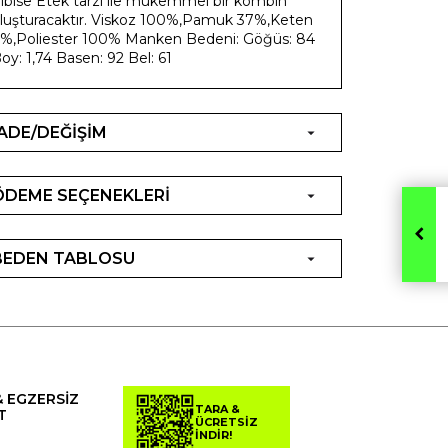
lbise Etek tarzı ile mükemmel bir kombin
luşturacaktır. Viskoz 100%,Pamuk 37%,Keten
%,Poliester 100% Manken Bedeni: Göğüs: 84
oy: 1,74 Basen: 92 Bel: 61
İADE/DEĞİŞİM
ÖDEME SEÇENEKLERİ
BEDEN TABLOSU
& EGZERSİZ
TARA &
T
ÜCRETSİZ
İNDİR!