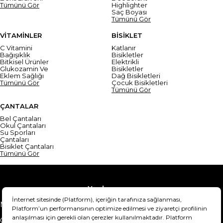
Tümünü Gör
Highlighter
Saç Boyası
Tümünü Gör
VİTAMİNLER
BİSİKLET
C Vitamini
Katlanır
Bağışıklık
Bisikletler
Bitkisel Ürünler
Elektrikli
Glukozamin Ve
Bisikletler
Eklem Sağlığı
Dağ Bisikletleri
Tümünü Gör
Çocuk Bisikletleri
Tümünü Gör
ÇANTALAR
Bel Çantaları
Okul Çantaları
Su Sporları
Çantaları
Bisiklet Çantaları
Tümünü Gör
Yardım
Mesafeli Satış Sözleşmesi
Teslimat Bilgisi
Gizlilik Sözleşmesi
Şartlar & Koşullar