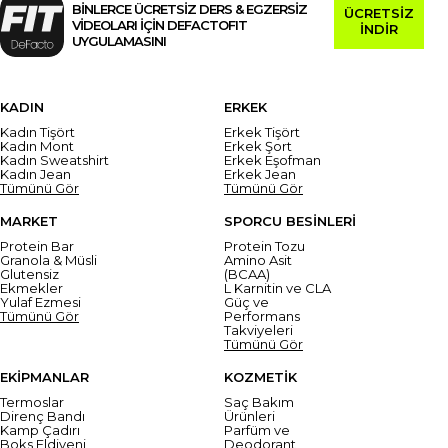
BİNLERCE ÜCRETSİZ DERS & EGZERSİZ
ÜCRETSİZ
VİDEOLARI İÇİN DEFACTOFIT
İNDİR
UYGULAMASINI
KADIN
ERKEK
Kadın Tişört
Erkek Tişört
Kadın Mont
Erkek Şort
Kadın Sweatshirt
Erkek Eşofman
Kadın Jean
Erkek Jean
Tümünü Gör
Tümünü Gör
MARKET
SPORCU BESİNLERİ
Protein Bar
Protein Tozu
Granola & Müsli
Amino Asit
Glutensiz
(BCAA)
Ekmekler
L Karnitin ve CLA
Yulaf Ezmesi
Güç ve
Tümünü Gör
Performans
Takviyeleri
Tümünü Gör
EKİPMANLAR
KOZMETİK
Termoslar
Saç Bakım
Direnç Bandı
Ürünleri
Kamp Çadırı
Parfüm ve
Boks Eldiveni
Deodorant