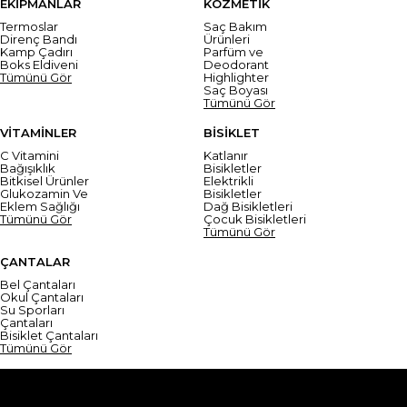
EKİPMANLAR
KOZMETİK
Termoslar
Saç Bakım
Direnç Bandı
Ürünleri
Kamp Çadırı
Parfüm ve
Boks Eldiveni
Deodorant
Tümünü Gör
Highlighter
Saç Boyası
Tümünü Gör
VİTAMİNLER
BİSİKLET
C Vitamini
Katlanır
Bağışıklık
Bisikletler
Bitkisel Ürünler
Elektrikli
Glukozamin Ve
Bisikletler
Eklem Sağlığı
Dağ Bisikletleri
Tümünü Gör
Çocuk Bisikletleri
Tümünü Gör
ÇANTALAR
Bel Çantaları
Okul Çantaları
Su Sporları
Çantaları
Bisiklet Çantaları
Tümünü Gör