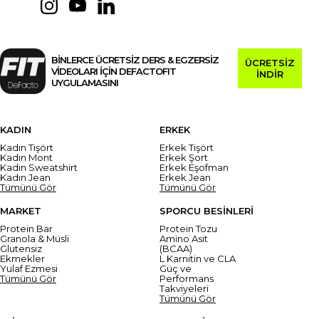
BİNLERCE ÜCRETSİZ DERS & EGZERSİZ
ÜCRETSİZ
VİDEOLARI İÇİN DEFACTOFIT
İNDİR
UYGULAMASINI
KADIN
ERKEK
Kadın Tişört
Erkek Tişört
Kadın Mont
Erkek Şort
Kadın Sweatshirt
Erkek Eşofman
Kadın Jean
Erkek Jean
Tümünü Gör
Tümünü Gör
MARKET
SPORCU BESİNLERİ
Protein Bar
Protein Tozu
Granola & Müsli
Amino Asit
Glutensiz
(BCAA)
Ekmekler
L Karnitin ve CLA
Yulaf Ezmesi
Güç ve
Tümünü Gör
Performans
Takviyeleri
Tümünü Gör